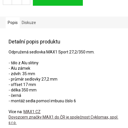
Popis
Diskuze
Detailní popis produktu
Odpružená sedlovka MAX1 Sport 27,2/350 mm.
- tělo z Alu slitiny
- Alu zámek
- zdvih: 35 mm
- průměr sedlovky 27,2 mm
- offset 17 mm
- délka 350 mm
- černá
- montáž sedla pomocí imbusu číslo 6
Více na:
MAX1.CZ
Dovozcem značky MAX1 do ČR je společnost Cyklomax, spol.
s r.o.