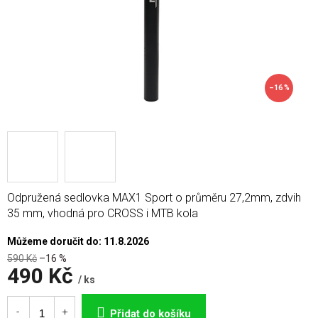
–16 %
Odpružená sedlovka MAX1 Sport o průměru 27,2mm, zdvih
35 mm, vhodná pro CROSS i MTB kola
Můžeme doručit do:
11.8.2026
590 Kč
–16 %
490 Kč
/ ks
Měrná
cena:
Přidat do košíku