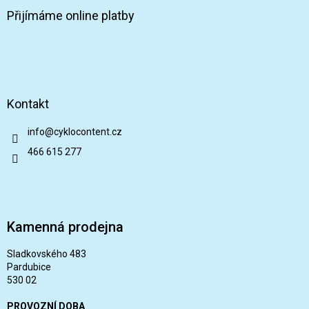
Přijímáme online platby
Kontakt
info
@
cyklocontent.cz
466 615 277
Kamenná prodejna
Sladkovského 483
Pardubice
530 02
PROVOZNÍ DOBA