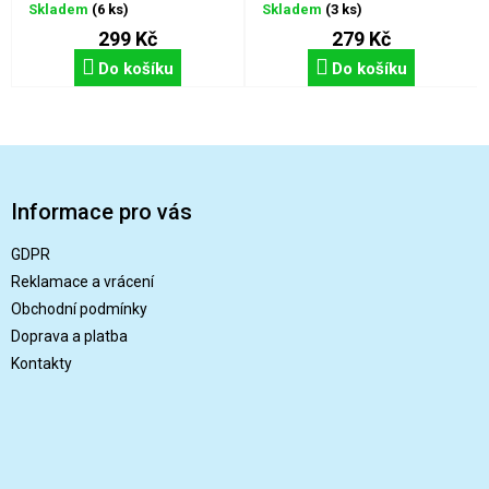
Skladem
(6 ks)
Skladem
(3 ks)
299 Kč
279 Kč
Do košíku
Do košíku
Z
á
p
Informace pro vás
a
t
GDPR
í
Reklamace a vrácení
Obchodní podmínky
Doprava a platba
Kontakty