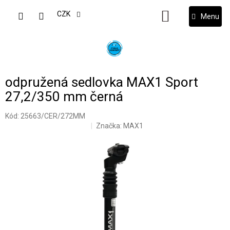
Přejít
na
CZK
NÁKUPNÍ
obsah
KOŠÍK
odpružená sedlovka MAX1 Sport
27,2/350 mm černá
Kód:
25663/CER/272MM
Značka:
MAX1