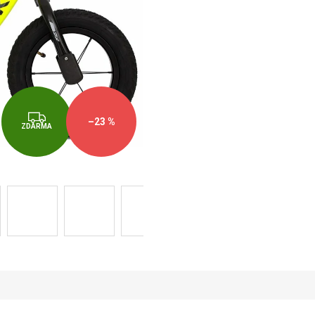
cena:
Z
–23 %
ZDARMA
D
A
R
M
A