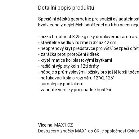
Detailní popis produktu
Speciální dětská geometrie pro snažší ovladatelnos
Evo! Jedno z nejlehčích odrážedel na trhu ocení nejen
- nízká hmotnost 3,25 kg díky duralovému rámu a vid
- stavitelné sedlo v rozmezí 32 až 42 cm
- neoprenový kryt představce pro větší bezpečí dítě
- zarážka proti protočení řidítek
- kryté matice kol plastovými krytkami
- radiální výplety kol s 12ti dráty
- náboje s průmyslovými ložisky pro ještě lepší točen
- nafukovací kola o rozměru 12"×2,125"
- samolepky pod lakem
- zahnuté ventilky pro snadné huštění
Více na:
MAX1.CZ
Dovozcem značky MAX1 do ČR je společnost Cyklomax