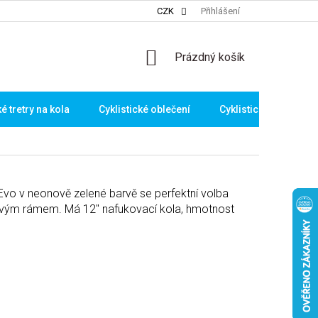
CZK
Přihlášení
NÁKUPNÍ
Prázdný košík
KOŠÍK
ké tretry na kola
Cyklistické oblečení
Cyklistické brýle
o v neonově zelené barvě se perfektní volba
alovým rámem. Má 12" nafukovací kola, hmotnost