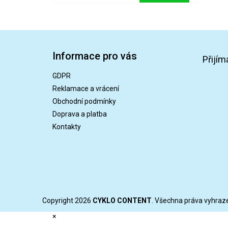
Z
á
Informace pro vás
p
Přijím
a
GDPR
t
Reklamace a vrácení
í
Obchodní podmínky
Doprava a platba
Kontakty
Copyright 2026
CYKLO CONTENT
. Všechna práva vyhraz
×