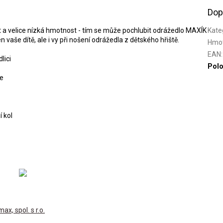
Dop
t a velice nízká hmotnost - tím se může pochlubit odrážedlo MAXÍK
Kate
 vaše dítě, ale i vy při nošení odrážedla z dětského hřiště.
Hmo
EAN
:
lici
Polo
te
í kol
, spol. s r.o.