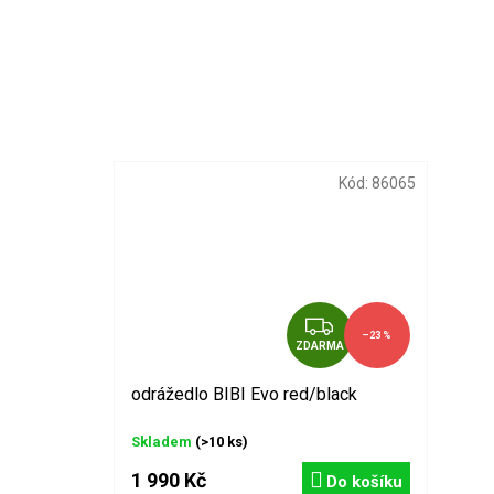
Kód:
86065
Z
–23 %
ZDARMA
D
A
odrážedlo BIBI Evo red/black
R
M
Skladem
(>10 ks)
A
1 990 Kč
Do košíku