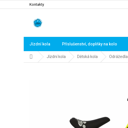
Přejít
Kontakty
na
obsah
Jízdní kola
Příslušenství, doplňky na kolo
Domů
Jízdní kola
Dětská kola
Odrážedla 