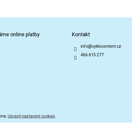
áme online platby
Kontakt
info
@
cyklocontent.cz
466 615 277
ena.
Upravit nastavení cookies