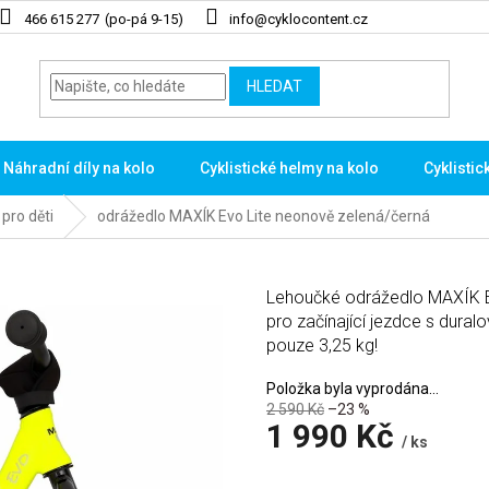
466 615 277
info@cyklocontent.cz
HLEDAT
Náhradní díly na kolo
Cyklistické helmy na kolo
Cyklistic
pro děti
odrážedlo MAXÍK Evo Lite neonově zelená/černá
Lehoučké odrážedlo MAXÍK Ev
pro začínající jezdce s dur
pouze 3,25 kg!
Položka byla vyprodána…
2 590 Kč
–23 %
1 990 Kč
/ ks
Měrná