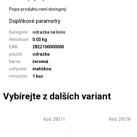
Popis produktu není dostupný
Doplňkové parametry
Kategorie
:
odrazka na kolo
Hmotnost
:
0.03 kg
EAN
:
2822100000005
použití
:
odrazka
barva
:
červená
uchycení
:
matičkou
množství
:
1 kus
Kód:
28211
Kód:
29578