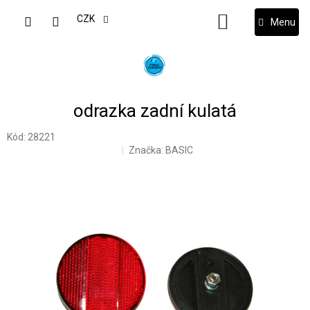
Přejít
na
CZK
NÁKUPNÍ
obsah
KOŠÍK
odrazka zadní kulatá
Kód:
28221
Značka:
BASIC