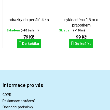
odrazky do pedálů 4 ks
cykloanténa 1,5 m s
praporkem
Skladem
(>10 balení)
Skladem
(>10 ks)
79 Kč
99 Kč
Do košíku
Do košíku
Z
á
p
Informace pro vás
a
t
GDPR
í
Reklamace a vrácení
Obchodní podmínky