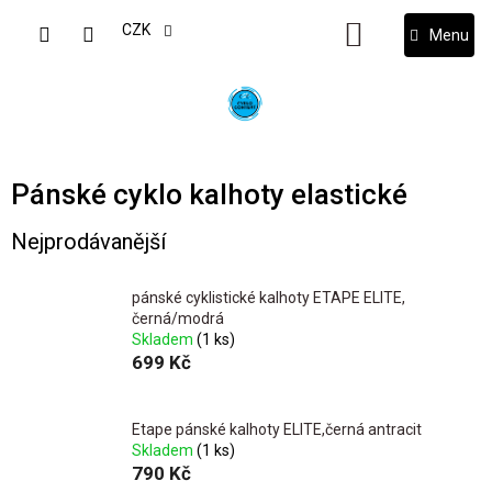
Přejít
na
CZK
NÁKUPNÍ
obsah
KOŠÍK
Pánské cyklo kalhoty elastické
Nejprodávanější
pánské cyklistické kalhoty ETAPE ELITE,
černá/modrá
Skladem
(1 ks)
699 Kč
Etape pánské kalhoty ELITE,černá antracit
Skladem
(1 ks)
790 Kč