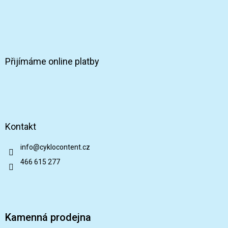
ý
p
i
s
u
Přijímáme online platby
Kontakt
info
@
cyklocontent.cz
466 615 277
Kamenná prodejna