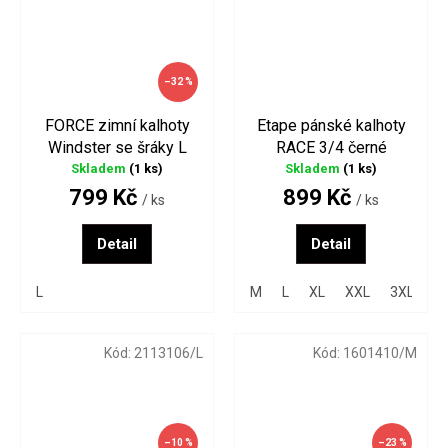
–32 %
FORCE zimní kalhoty
Etape pánské kalhoty
Windster se šráky L
RACE 3/4 černé
Skladem
(1 ks)
Skladem
(1 ks)
799 Kč
899 Kč
/ ks
/ ks
Detail
Detail
L
M
L
XL
XXL
3XL
Kód:
2113106/L
Kód:
1601410/M
–10 %
–23 %