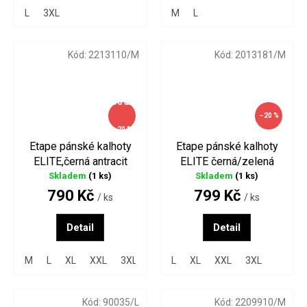
L
3XL
M
L
Kód:
2213110/M
Kód:
2013181/M
od
až
–20 %
–20 %
Etape pánské kalhoty
Etape pánské kalhoty
ELITE,černá antracit
ELITE černá/zelená
Skladem
(1 ks)
Skladem
(1 ks)
790 Kč
799 Kč
/ ks
/ ks
Detail
Detail
M
L
XL
XXL
3XL
L
XL
XXL
3XL
Kód:
90035/L
Kód:
2209910/M