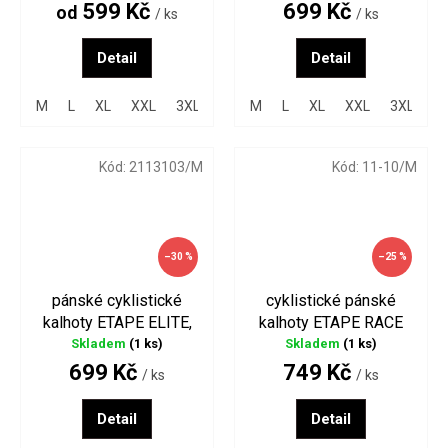
599 Kč
699 Kč
od
/ ks
/ ks
Detail
Detail
M
L
XL
XXL
3XL
M
L
XL
XXL
3XL
Kód:
2113103/M
Kód:
11-10/M
–30 %
–25 %
pánské cyklistické
cyklistické pánské
kalhoty ETAPE ELITE,
kalhoty ETAPE RACE
černá/modrá
LACL černé
Skladem
(1 ks)
Skladem
(1 ks)
699 Kč
749 Kč
/ ks
/ ks
Detail
Detail