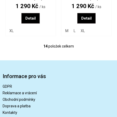
1 290 Kč
1 290 Kč
/ ks
/ ks
Detail
Detail
XL
M
L
XL
14
položek celkem
O
v
l
Z
á
á
d
a
p
Informace pro vás
c
a
í
t
GDPR
p
í
r
Reklamace a vrácení
v
Obchodní podmínky
k
Doprava a platba
y
v
Kontakty