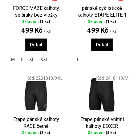
d
FORCE MAZE kalhoty
pánské cyklistické
u
se šráky bez vložky
kalhoty ETAPE ELITE 1
k
černé
černá/antracit
Skladem
(1 ks)
Skladem
(1 ks)
t
499 Kč
499 Kč
/ ks
/ ks
ů
Detail
Detail
M
L
XL
XXL
L
Kód:
2201010/XXL
Kód:
2418110/M
Etape pánské kalhoty
Etape pánské vnitřní
RACE černé
kalhoty BOXER
Skladem
(3 ks)
Skladem
(4 ks)