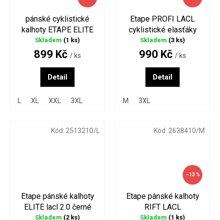
pánské cyklistické
Etape PROFI LACL
kalhoty ETAPE ELITE
cyklistické elasťáky
černá/žlutá fluo
černé
Skladem
(1 ks)
Skladem
(3 ks)
899 Kč
990 Kč
/ ks
/ ks
Detail
Detail
L
XL
XXL
3XL
M
3XL
Kód:
2513210/L
Kód:
2638410/M
–13 %
Etape pánské kalhoty
Etape pánské kalhoty
ELITE lacl 2.0 černé
RIFT LACL
Skladem
(2 ks)
Skladem
(1 ks)