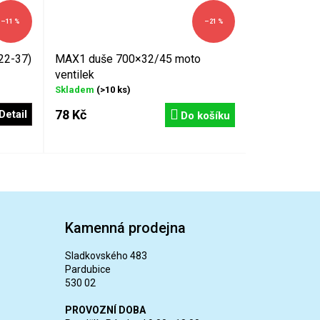
–11 %
–21 %
22-37)
MAX1 duše 700×32/45 moto
ventilek
Skladem
(>10 ks)
78 Kč
Detail
Do košíku
Kamenná prodejna
Sladkovského 483
Pardubice
530 02
PROVOZNÍ DOBA