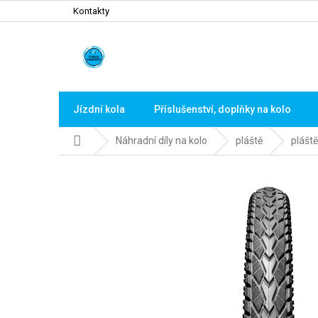
Přejít
Kontakty
na
obsah
Jízdní kola
Příslušenství, doplňky na kolo
Domů
Náhradní díly na kolo
pláště
pláště