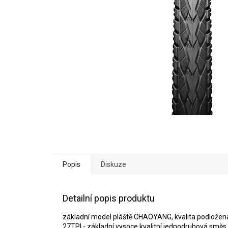
Popis
Diskuze
Detailní popis produktu
základní model pláště CHAOYANG, kvalita podlože
27TPI - základní vysoce kvalitní jednodruhová směs 