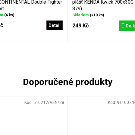
 CONTINENTAL Double Fighter
plášť KENDA Kwick 700x30C 
rt
879)
em
(6 ks)
Skladem
(>10 ks)
Kč
249 Kč
Detail
Do k
Kód:
510217/VEN/28
Kód:
911007/