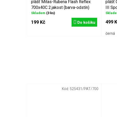
plášť Mitas-Rubena Flash Reflex
plášť
700x40C 2.jakost (barva-odstín)
III Spo
Skladem
(3 ks)
Sklad
499 
199 Kč
Do košíku
černá
Kód:
525431/PAT/700