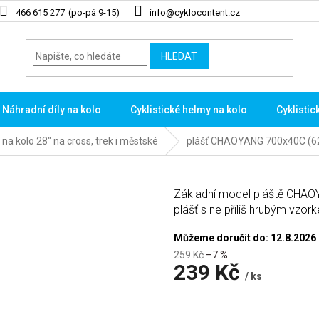
466 615 277
info@cyklocontent.cz
HLEDAT
Náhradní díly na kolo
Cyklistické helmy na kolo
Cyklistic
 na kolo 28" na cross, trek i městské
plášť CHAOYANG 700x40C (6
Základní model pláště CHAOY
plášť s ne příliš hrubým vzor
Můžeme doručit do:
12.8.2026
259 Kč
–7 %
239 Kč
/ ks
Měrná
cena: