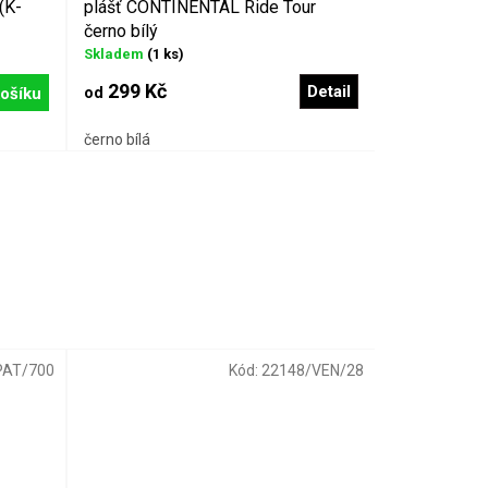
(K-
plášť CONTINENTAL Ride Tour
černo bílý
Skladem
(1 ks)
299 Kč
Detail
ošíku
od
černo bílá
PAT/700
Kód:
22148/VEN/28