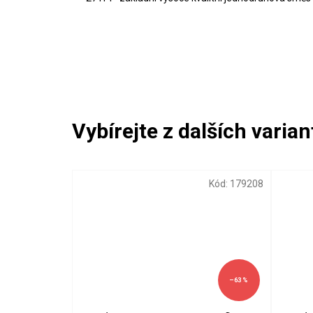
Kód:
179208
–63 %