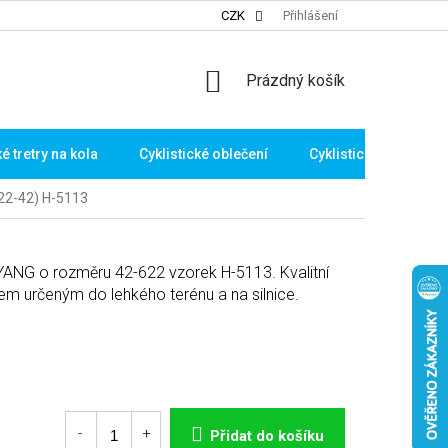
CZK
Přihlášení
NÁKUPNÍ
Prázdný košík
KOŠÍK
ké tretry na kola
Cyklistické oblečení
Cyklistické brýle
22-42) H-5113
ANG o rozměru 42-622 vzorek H-5113. Kvalitní
kem určeným do lehkého terénu a na silnice.
Přidat do košíku