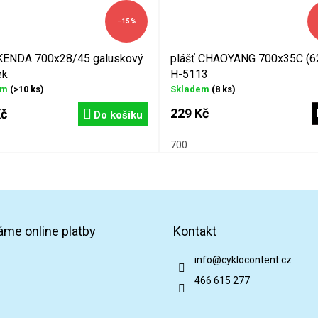
–15 %
KENDA 700x28/45 galuskový
plášť CHAOYANG 700x35C (6
ek
H-5113
em
(>10 ks)
Skladem
(8 ks)
229 Kč
Kč
Do košíku
700
áme online platby
Kontakt
info
@
cyklocontent.cz
466 615 277