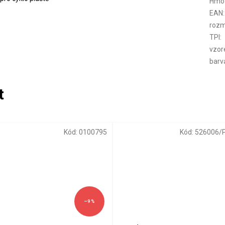
Hmo
EAN
:
rozm
TPI
:
vzor
barv
Kód:
0100795
Kód:
526006/
–9 %