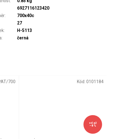
tnost
:
0.85 kg
6927116123420
ěr
:
700x40c
27
ek
:
H-5113
a
:
černá
PAT/700
Kód:
0101184
od
až
–8 %