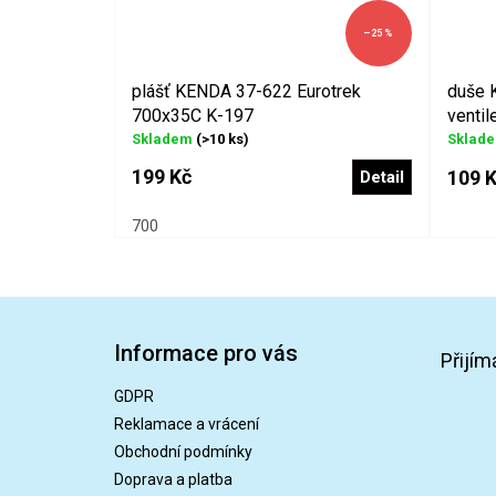
–25 %
plášť KENDA 37-622 Eurotrek
duše 
700x35C K-197
ventil
Skladem
(>10 ks)
Sklad
199 Kč
109 
Detail
700
Z
á
Informace pro vás
p
Přijím
a
GDPR
t
Reklamace a vrácení
í
Obchodní podmínky
Doprava a platba