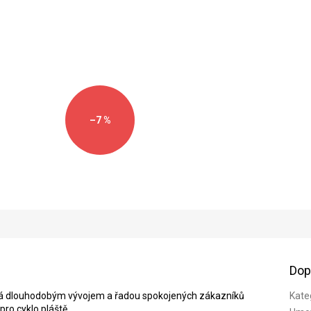
–7 %
Dop
ná dlouhodobým vývojem a řadou spokojených zákazníků
Kate
pro cyklo pláště