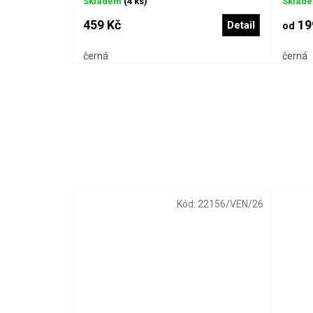
Skladem
(4 ks)
Sklad
459 Kč
19
Detail
od
černá
černá
Kód:
22156/VEN/26