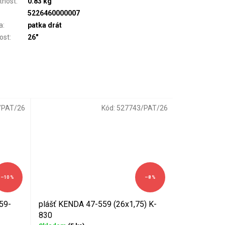
tnost
:
0.83 kg
5226460000007
a
:
patka drát
kost
:
26"
/PAT/26
Kód:
527743/PAT/26
–10 %
–8 %
59-
plášť KENDA 47-559 (26x1,75) K-
830