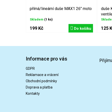
přímá/lineární duše MAX1 26" moto
duše 
ventil
Skladem
(1 ks)
Sklad
199 Kč
125 
Do košíku
Z
á
Informace pro vás
p
Přijím
a
GDPR
t
Reklamace a vrácení
í
Obchodní podmínky
Doprava a platba
Kontakty