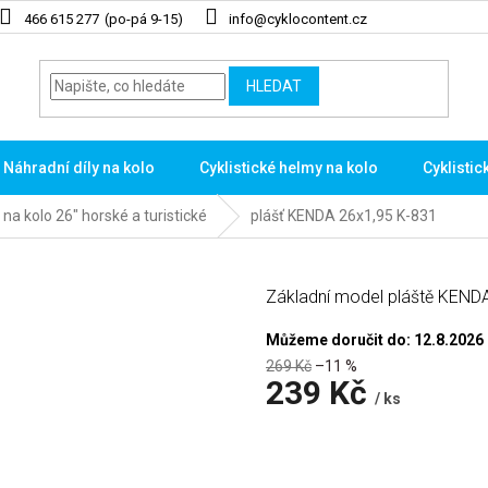
466 615 277
info@cyklocontent.cz
HLEDAT
Náhradní díly na kolo
Cyklistické helmy na kolo
Cyklistic
 na kolo 26" horské a turistické
plášť KENDA 26x1,95 K-831
Základní model pláště KENDA
Můžeme doručit do:
12.8.2026
269 Kč
–11 %
239 Kč
/ ks
Měrná
cena: