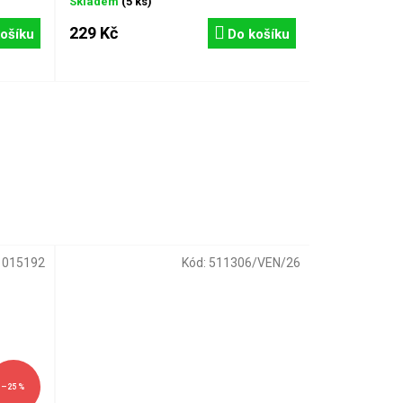
Skladem
(5 ks)
229 Kč
ošíku
Do košíku
:
015192
Kód:
511306/VEN/26
–25 %