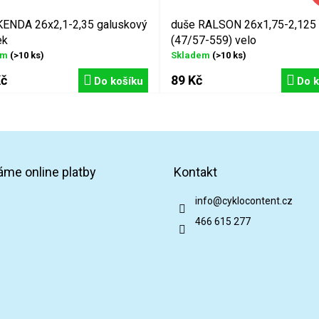
KENDA 26x2,1-2,35 galuskový
duše RALSON 26x1,75-2,125
ek
(47/57-559) velo
em
(>10 ks)
Skladem
(>10 ks)
Kč
89 Kč
Do košíku
Do k
áme online platby
Kontakt
info
@
cyklocontent.cz
466 615 277