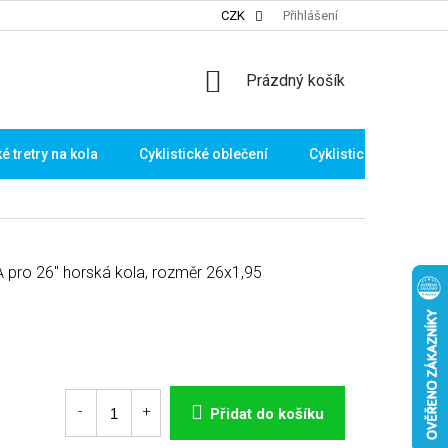
CZK
Přihlášení
NÁKUPNÍ
Prázdný košík
KOŠÍK
ké tretry na kola
Cyklistické oblečení
Cyklistické brýle
 pro 26" horská kola, rozměr 26x1,95
Přidat do košíku