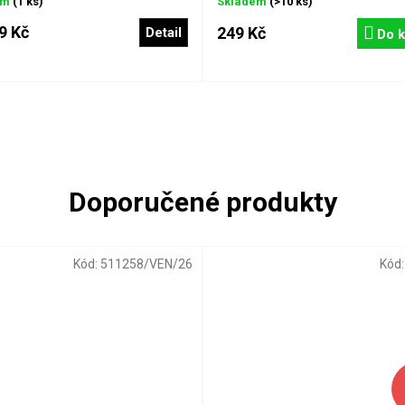
em
(1 ks)
Skladem
(>10 ks)
9 Kč
249 Kč
Detail
Do k
Kód:
511258/VEN/26
Kód