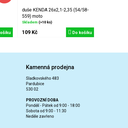
duše KENDA 26x2,1-2,35 (54/58-
559) moto
Skladem
(>10 ks)
109 Kč
ošíku
Do košíku
Kamenná prodejna
Sladkovského 483
Pardubice
530 02
PROVOZNÍ DOBA
Pondělí - Pátek od 9:00 - 18:00
Sobota od 9:00 - 11:30
Neděle zavřeno