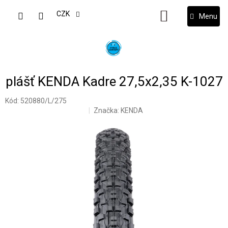
Přejít
na
CZK
NÁKUPNÍ
obsah
KOŠÍK
plášť KENDA Kadre 27,5x2,35 K-1027
Kód:
520880/L/275
Značka:
KENDA