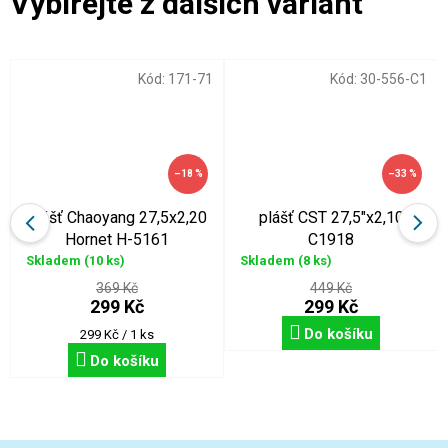
Kód:
171-71
Kód:
30-556-C1
–18 %
–33 %
plášť Chaoyang 27,5x2,20
plášť CST 27,5"x2,10
Hornet H-5161
C1918
Skladem
(10 ks)
Skladem
(8 ks)
369 Kč
449 Kč
299 Kč
299 Kč
Do košíku
Měrná
299 Kč / 1 ks
cena:
Do košíku