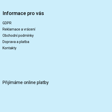
Z
á
p
Informace pro vás
a
t
GDPR
í
Reklamace a vrácení
Obchodní podmínky
Doprava a platba
Kontakty
Přijímáme online platby