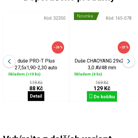
Novinka
Kód:
32350
Kód:
165-078
–26 %
–23 %
duše PRO-T Plus
Duše CHAOYANG 29x2,5-
27,5x1,90-2,30 auto
3,0 AV48 mm
Skladem
(>10 ks)
Skladem
(4 ks)
119 Kč
169 Kč
88 Kč
129 Kč
Detail
Do košíku