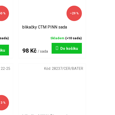
50 %
–29 %
blikačky CTM PINN sada
 sada)
Skladem
(>10 sada)
Do košíku
98 Kč
íku
/ sada
122-25
Kód:
28237/CER/BATER
13 %