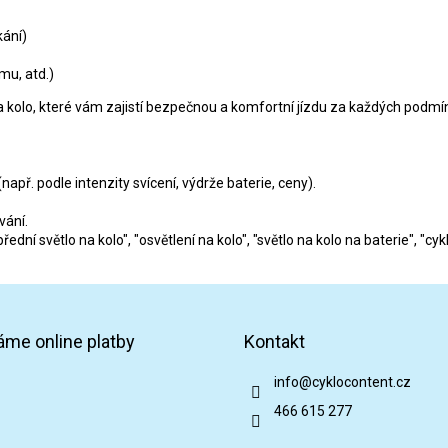
p
i
kání)
s
u
mu, atd.)
a kolo, které vám zajistí bezpečnou a komfortní jízdu za každých podmí
apř. podle intenzity svícení, výdrže baterie, ceny).
vání.
dní světlo na kolo", "osvětlení na kolo", "světlo na kolo na baterie", "cyk
áme online platby
Kontakt
info
@
cyklocontent.cz
466 615 277