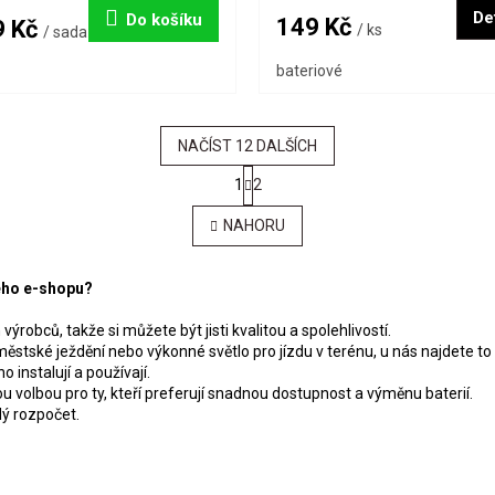
Det
Do košíku
149 Kč
9 Kč
/ ks
/ sada
bateriové
NAČÍST 12 DALŠÍCH
S
1
2
t
O
r
v
NAHORU
á
l
n
á
k
d
o
šeho e-shopu?
a
v
c
á
obců, takže si můžete být jisti kvalitou a spolehlivostí.
í
n
ěstské ježdění nebo výkonné světlo pro jízdu v terénu, u nás najdete to
p
í
instalují a používají.
r
ou volbou pro ty, kteří preferují snadnou dostupnost a výměnu baterií.
v
ý rozpočet.
k
y
v
ý