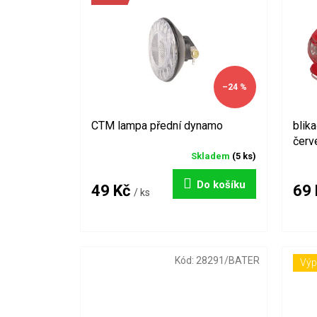
i
t
s
ů
p
r
o
d
–24 %
u
k
CTM lampa přední dynamo
blik
t
červ
ů
Skladem
(5 ks)
Do košíku
49 Kč
69
/ ks
Kód:
28291/BATER
Výp