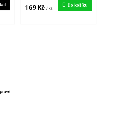
ail
Do košíku
169 Kč
/ ks
 pravé.