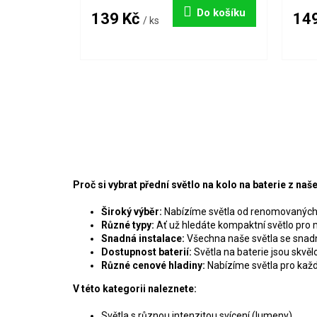
Do košíku
139 Kč
14
/ ks
Proč si vybrat přední světlo na kolo na baterie z na
Široký výběr:
Nabízíme světla od renomovaných výr
Různé typy:
Ať už hledáte kompaktní světlo pro m
Snadná instalace:
Všechna naše světla se snadno 
Dostupnost baterií:
Světla na baterie jsou skvěl
Různé cenové hladiny:
Nabízíme světla pro každ
V této kategorii naleznete:
Světla s různou intenzitou svícení (lumeny)