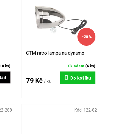
–20 %
CTM retro lampa na dynamo
10 ks)
Skladem
(6 ks)
ail
Do košíku
79 Kč
/ ks
22-288
Kód:
122-82