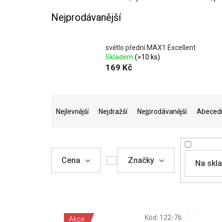
Nejprodávanější
světlo přední MAX1 Excellent
Skladem
(>10 ks)
169 Kč
Ř
a
Nejlevnější
Nejdražší
Nejprodávanější
Abeced
z
e
n
í
Cena
Značky
Na skl
p
r
o
V
d
ý
u
p
Kód:
122-76
k
Akce