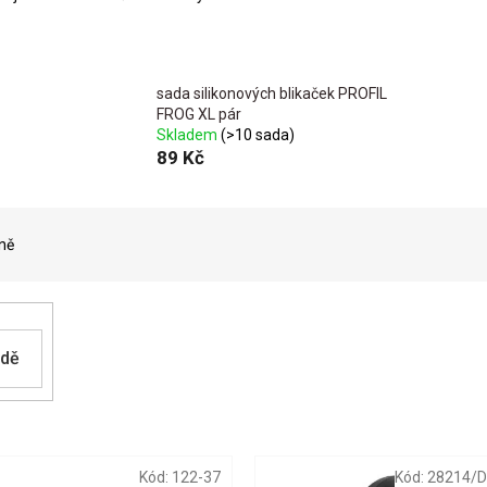
sada silikonových blikaček PROFIL
FROG XL pár
Skladem
(>10 sada)
89 Kč
ně
adě
Kód:
122-37
Kód:
28214/