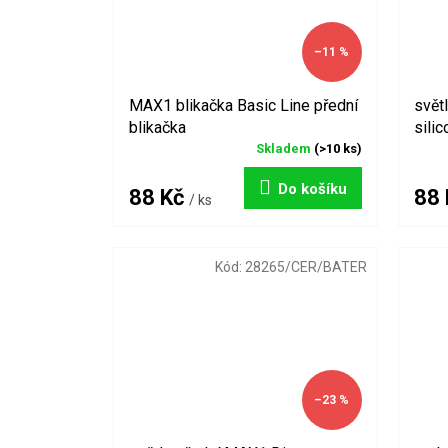
–11 %
MAX1 blikačka Basic Line přední
svět
blikačka
silic
Skladem
(>10 ks)
Do košíku
88 Kč
88
/ ks
Kód:
28265/CER/BATER
–23 %