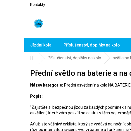
Přejít
Kontakty
na
obsah
Jízdní kola
Příslušenství, doplňky na kolo
Domů
Příslušenství, doplňky na kolo
světla na 
Přední světlo na baterie a n
Název kategorie:
Přední osvětlení na kolo NA BATERIE
Popis:
"Zajistěte si bezpečnou jízdu za každých podmínek s na
osvětlení, které vám posvítí na cestu i v těch nejtemněj
Ať už jste vášnivý cyklista, který se vydává na noční do
různou intenzitou svícení, výdrží baterie a funkcemi, ja