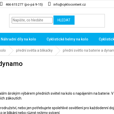
466 615 277
info@cyklocontent.cz
HLEDAT
Náhradní díly na kolo
Cyklistické helmy na kolo
Cyklistic
kolo
přední světla a blikačky
přední světlo na baterie a dyna
a dynamo
ším širokým výběrem předních světel na kolo s napájením na baterie. V 
ších zákoutích.
brodružství, nebo jen potřebujete spolehlivé osvětlení pro každodenní do
ko je blikání nebo různé režimy svícení.