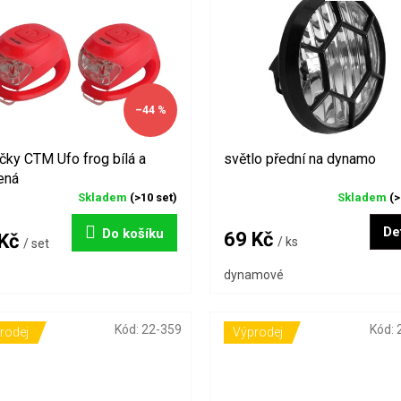
–44 %
ačky CTM Ufo frog bílá a
světlo přední na dynamo
ená
Skladem
(>10 set)
Skladem
(>
Det
Do košíku
69 Kč
 Kč
/ ks
/ set
dynamové
Kód:
22-359
Kód:
rodej
Výprodej