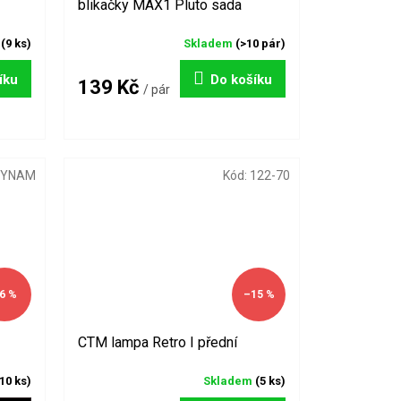
blikačky MAX1 Pluto sada
m
(9 ks)
Skladem
(>10 pár)
íku
Do košíku
139 Kč
/ pár
DYNAM
Kód:
122-70
6 %
–15 %
CTM lampa Retro I přední
10 ks)
Skladem
(5 ks)