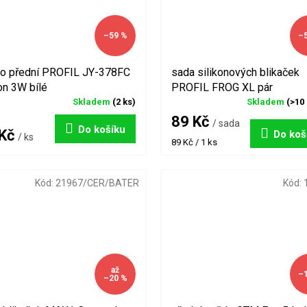
–59 %
–
lo přední PROFIL JY-378FC
sada silikonových blikaček
on 3W bílé
PROFIL FROG XL pár
Skladem
(2 ks)
Skladem
(>10
89 Kč
/ sada
Do košíku
 Kč
Do koš
/ ks
Měrná
89 Kč / 1 ks
cena:
Kód:
21967/CER/BATER
Kód:
až
–
–20 %