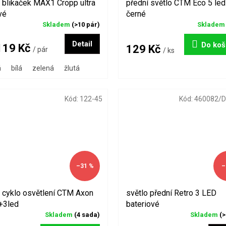
 blikaček MAX1 Cropp ultra
přední světlo CTM Eco 5 led
vé
černé
Skladem
(>10 pár)
Sklade
Detail
Do koš
19 Kč
129 Kč
/ pár
/ ks
á
bílá
zelená
žlutá
Kód:
122-45
Kód:
460082/
–31 %
–
 cyklo osvětlení CTM Axon
světlo přední Retro 3 LED
+3led
bateriové
Skladem
(4 sada)
Skladem
(>