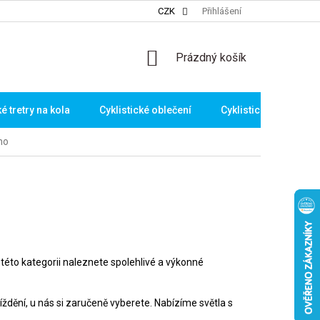
CZK
Přihlášení
NÁKUPNÍ
Prázdný košík
KOŠÍK
ké tretry na kola
Cyklistické oblečení
Cyklistické brýle
mo
této kategorii naleznete spolehlivé a výkonné
jíždění, u nás si zaručeně vyberete. Nabízíme světla s