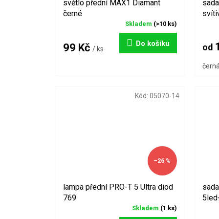
světlo přední MAX1 Diamant
sada
černé
svíti
Skladem
(>10 ks)
Do košíku
1
99 Kč
od
/ ks
čern
Kód:
05070-14
–26 %
lampa přední PRO-T 5 Ultra diod
sada
769
5led
Skladem
(1 ks)