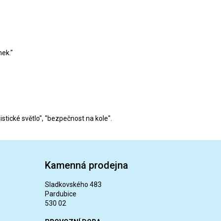
nek."
listické světlo", "bezpečnost na kole".
Kamenná prodejna
Sladkovského 483
Pardubice
530 02