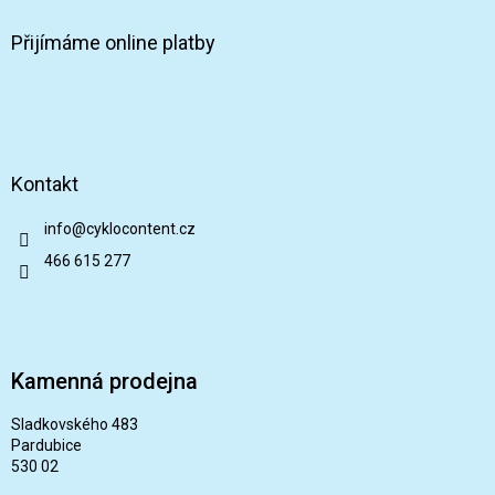
Přijímáme online platby
Kontakt
info
@
cyklocontent.cz
466 615 277
Kamenná prodejna
Sladkovského 483
Pardubice
530 02