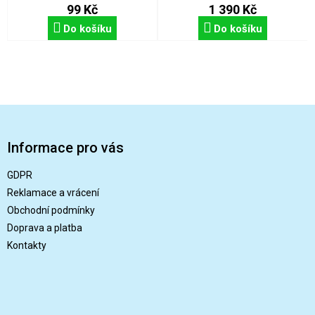
99 Kč
1 390 Kč
Do košíku
Do košíku
Z
á
p
Informace pro vás
a
t
GDPR
í
Reklamace a vrácení
Obchodní podmínky
Doprava a platba
Kontakty