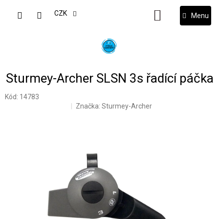
Přejít
na
CZK
NÁKUPNÍ
obsah
KOŠÍK
Sturmey-Archer SLSN 3s řadící páčka
Kód:
14783
Značka:
Sturmey-Archer