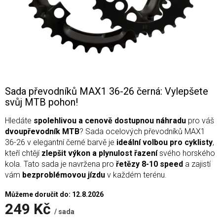
Sada převodníků MAX1 36-26 černá: Vylepšete
svůj MTB pohon!
Hledáte
spolehlivou a cenově dostupnou náhradu
pro váš
dvoupřevodník MTB
? Sada ocelových převodníků MAX1
36-26 v elegantní černé barvě je
ideální volbou pro cyklisty
,
kteří chtějí
zlepšit výkon a plynulost řazení
svého horského
kola. Tato sada je navržena pro
řetězy 8-10 speed
a zajistí
vám
bezproblémovou jízdu
v každém terénu.
Můžeme doručit do:
12.8.2026
249 Kč
/ sada