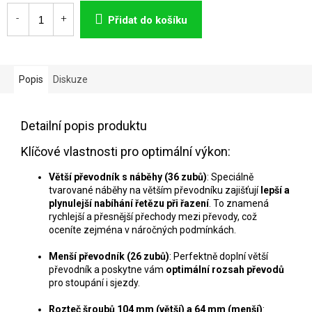
Měrná
cena:
Přidat do košíku
Popis
Diskuze
Detailní popis produktu
Klíčové vlastnosti pro optimální výkon:
Větší převodník s náběhy (36 zubů)
: Speciálně
tvarované náběhy na větším převodníku zajišťují
lepší a
plynulejší nabíhání řetězu při řazení
. To znamená
rychlejší a přesnější přechody mezi převody, což
oceníte zejména v náročných podmínkách.
Menší převodník (26 zubů)
: Perfektně doplní větší
převodník a poskytne vám
optimální rozsah převodů
pro stoupání i sjezdy.
Rozteč šroubů 104 mm (větší) a 64 mm (menší)
: