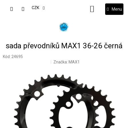
Přejít
na
CZK
NÁKUPNÍ
obsah
KOŠÍK
sada převodníků MAX1 36-26 černá
Kód:
24695
Značka:
MAX1