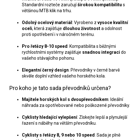
Standardní rozteče zaručují
širokou kompatibilitu
s
většinou MTB klik na trhu.
Odolný ocelový materiál
: Vyrobeno z
vysoce kvalitní
oceli
, která zajišťuje
dlouhou životnost
a odolnost
proti opotřebení i v náročném terénu.
Pro řetězy 8-10 speed
: Kompatibilita s běžnými
rychlostními systémy zajišťuje
snadnou integraci
do
vašeho stávajícího pohonu.
Elegantní černý design
: Převodníky v černé barvě
skvěle doplní vzhled vašeho horského kola.
Pro koho je tato sada převodníků určena?
Majitele horských kol s dvoupřevodníkem
: Ideální
náhrada za opotřebované nebo poškozené převodníky.
Cyklisty hledající vylepšení
: Získejte lepší a plynulejší
řazení s náběhy na větším převodníku.
Cyklisty s řetězy 8, 9 nebo 10 speed
: Sada je plně