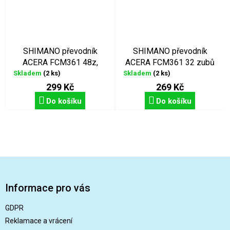
SHIMANO převodník
SHIMANO převodník
ACERA FCM361 48z,
ACERA FCM361 32 zubů
černý
černý
Skladem
(2 ks)
Skladem
(2 ks)
299 Kč
269 Kč
Do košíku
Do košíku
Z
á
p
Informace pro vás
a
t
GDPR
í
Reklamace a vrácení