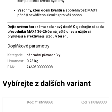
kompatibilní s těmito systémy.
Všechny, kteří ocení kvalitu a spolehlivost
: MAX1
přináší osvědčenou kvalitu pro váš pohon.
Dejte svému horskému kolu nový dech! Objednejte si sadu
převodníků MAX1 36-26 černá ještě dnes a užijte si
plynulejší a efektivnější jízdu v terénu.
Doplňkové parametry
Kategorie
:
náhradní převodníky
Hmotnost
:
0.23 kg
EAN
:
2469500000008
Kód:
Y1KN98060
Kód:
Y1KN98030