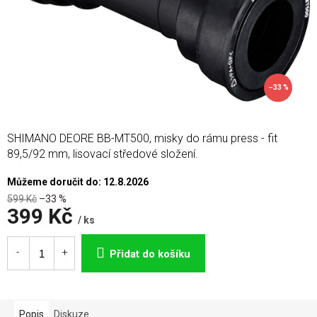
–33 %
SHIMANO DEORE BB-MT500, misky do rámu press - fit
89,5/92 mm, lisovací středové složení.
Můžeme doručit do:
12.8.2026
599 Kč
–33 %
399 Kč
/ ks
Měrná
cena:
Přidat do košíku
Popis
Diskuze