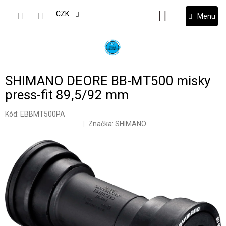
Přejít
na
CZK
NÁKUPNÍ
obsah
KOŠÍK
SHIMANO DEORE BB-MT500 misky
press-fit 89,5/92 mm
Kód:
EBBMT500PA
Značka:
SHIMANO