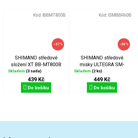
Kód:
IBBMT800B
Kód:
ISMBBR60B
–37 %
–30 %
SHIMANO středové
SHIMANO středové
složení XT BB-MT800B
misky ULTEGRA SM-
BBR60 BSA
Skladem
(3 sada)
Skladem
(2 ks)
439 Kč
449 Kč
Do košíku
Do košíku
Z
á
p