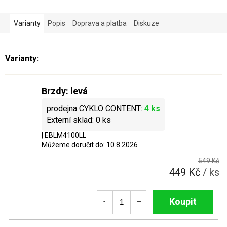
Varianty
Popis
Doprava a platba
Diskuze
Brzdy: levá
4 ks
0 ks
| EBLM4100LL
Můžeme doručit do:
10.8.2026
549 Kč
449 Kč
/ ks
Do košíku