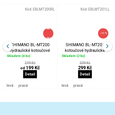
Kód:
EBLMT200RL
Kód:
EBLMT201LL
až
–11 %
–20 %
SHIMANO BL-MT200
SHIMANO BL-MT201
hydraulické kotoučové
kotoučové hydraulické
brzdové páky
brzdové páky
Skladem
(4 ks)
Skladem
(2 ks)
249 Kč
339 Kč
199 Kč
299 Kč
od
Detail
Detail
levá
pravá
levá
pravá
Z
á