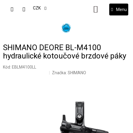
Přejít
na
CZK
NÁKUPNÍ
obsah
KOŠÍK
SHIMANO DEORE BL-M4100
hydraulické kotoučové brzdové páky
Kód:
EBLM4100LL
Značka:
SHIMANO