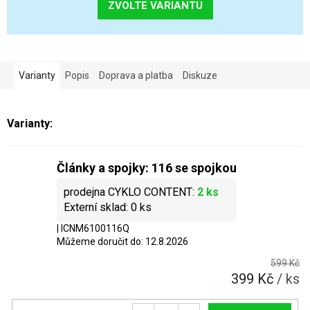
ZVOLTE VARIANTU
Varianty
Popis
Doprava a platba
Diskuze
Články a spojky: 116 se spojkou
2 ks
0 ks
| ICNM6100116Q
Můžeme doručit do:
12.8.2026
599 Kč
399 Kč
/ ks