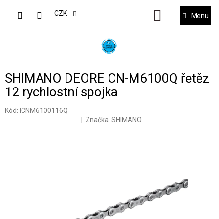
Přejít
na
CZK
NÁKUPNÍ
obsah
KOŠÍK
SHIMANO DEORE CN-M6100Q řetěz
12 rychlostní spojka
Kód:
ICNM6100116Q
Značka:
SHIMANO