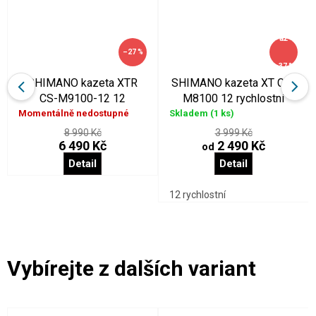
až
–27 %
–37 %
SHIMANO kazeta XTR
SHIMANO kazeta XT CS-
CS-M9100-12 12
M8100 12 rychlostní
rychlostní 10 - 51 zubů
Momentálně nedostupné
Skladem
(1 ks)
8 990 Kč
3 999 Kč
6 490 Kč
2 490 Kč
od
Detail
Detail
12 rychlostní