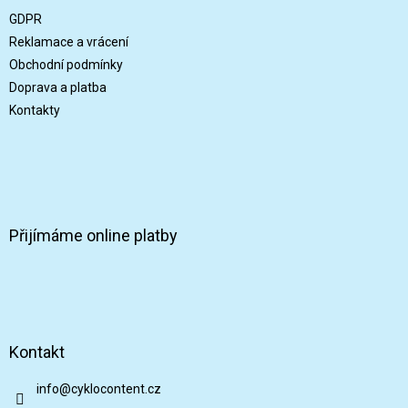
t
GDPR
í
Reklamace a vrácení
Obchodní podmínky
Doprava a platba
Kontakty
Přijímáme online platby
Kontakt
info
@
cyklocontent.cz