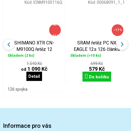
Kód:
ICNM9100116Q
Kód:
00068091_1_1
až
–17 %
–31 %
SHIMANO XTR CN-
SRAM řetěz PC NX
M9100Q řetěz 12
EAGLE 12s 126 článků
rychlostní
Skladem
(2 ks)
Skladem
(>10 ks)
1 540 Kč
699 Kč
1 090 Kč
579 Kč
od
Detail
Do košíku
126 spojka
Z
á
p
Informace pro vás
a