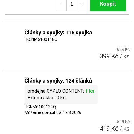
Do košíku
Články a spojky: 118 spojka
| KCNM6100118Q
629 Kč
399 Kč
/ ks
Články a spojky: 124 článků
1 ks
0 ks
| ICNM6100124Q
Můžeme doručit do:
12.8.2026
599 Kč
419 Kč
/ ks