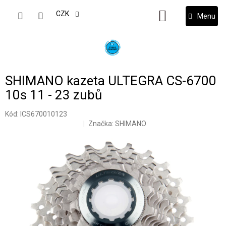
Přejít
na
CZK
NÁKUPNÍ
obsah
KOŠÍK
SHIMANO kazeta ULTEGRA CS-6700
10s 11 - 23 zubů
Kód:
ICS670010123
Značka:
SHIMANO