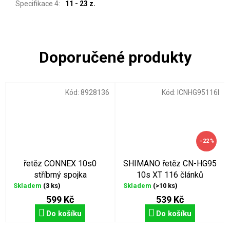
Specifikace 4
:
11 - 23 z.
Kód:
8928136
Kód:
ICNHG95116I
–22 %
řetěz CONNEX 10s0
SHIMANO řetěz CN-HG95
stříbrný spojka
10s XT 116 článků
Skladem
(3 ks)
Skladem
(>10 ks)
599 Kč
539 Kč
Do košíku
Do košíku