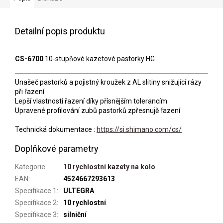
Detailní popis produktu
CS-6700
10-stupňové kazetové pastorky HG
Unašeč pastorků a pojistný kroužek z AL slitiny snižující rázy
při řazení
Lepší vlastnosti řazení díky přísnějším tolerancím
Upravené profilování zubů pastorků zpřesnujě řazení
Technická dokumentace :
https://si.shimano.com/cs/
Doplňkové parametry
Kategorie
:
10 rychlostní kazety na kolo
EAN
:
4524667293613
Specifikace 1
:
ULTEGRA
Specifikace 2
:
10 rychlostní
Specifikace 3
:
silniční