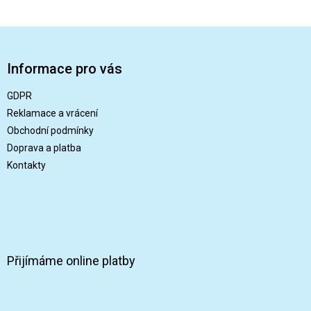
Z
á
p
Informace pro vás
a
t
GDPR
í
Reklamace a vrácení
Obchodní podmínky
Doprava a platba
Kontakty
Přijímáme online platby