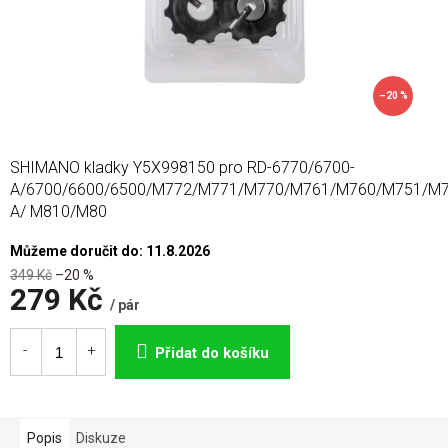
–20 %
SHIMANO kladky Y5X998150 pro RD-6770/6700-
A/6700/6600/6500/M772/M771/M770/M761/M760/M751/M7
A/ M810/M80
Můžeme doručit do:
11.8.2026
349 Kč
–20 %
279 Kč
/ pár
Měrná
cena:
Přidat do košíku
Popis
Diskuze