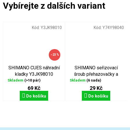
Kód:
Y3JK98010
Kód:
Y74Y98040
–23 %
SHIMANO CUES náhradní
SHIMANO seřizovací
kladky Y3JK98010
šroub přehazovačky a
řazení
Skladem
(>10 pár)
Skladem
(6 sada)
69 Kč
29 Kč
Do košíku
Do košíku