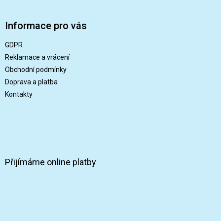
Z
á
p
Informace pro vás
a
t
GDPR
í
Reklamace a vrácení
Obchodní podmínky
Doprava a platba
Kontakty
Přijímáme online platby