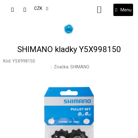
Přejít
na
CZK
NÁKUPNÍ
obsah
KOŠÍK
SHIMANO kladky Y5X998150
Kód:
Y5X998150
Značka:
SHIMANO