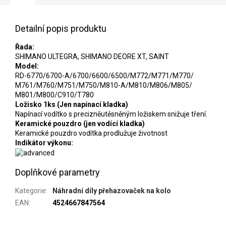
Detailní popis produktu
Řada:
SHIMANO ULTEGRA, SHIMANO DEORE XT, SAINT
Model:
RD-6770/6700-A/6700/6600/6500/M772/M771/M770/
M761/M760/M751/M750/M810-A/M810/M806/M805/
M801/M800/C910/T780
Ložisko 1ks (Jen napínací kladka)
Napínací vodítko s precizněutěsněným ložiskem snižuje tření.
Keramické pouzdro (jen vodící kladka)
Keramické pouzdro vodítka prodlužuje životnost
Indikátor výkonu:
Doplňkové parametry
Kategorie
:
Náhradní díly přehazovaček na kolo
EAN
:
4524667847564