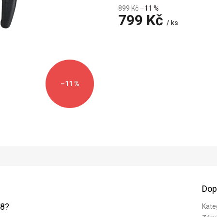
899 Kč
–11 %
799 Kč
/ ks
Měrná
cena:
–11 %
Dop
28?
Kate