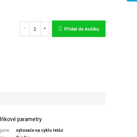
Přidat do košíku
lňkové parametry
gorie
:
nýtovače na cyklo řetěz