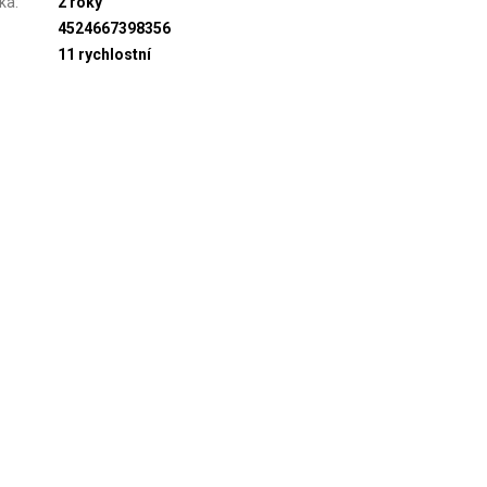
ka
:
2 roky
4524667398356
11 rychlostní