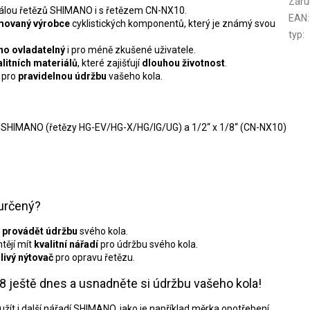
Záru
škálou řetězů SHIMANO i s řetězem CN-NX10.
EAN
:
movaný výrobce
cyklistických komponentů, který je známý svou
typ
:
no ovladatelný
i pro méně zkušené uživatele.
alitních materiálů
, které zajišťují
dlouhou životnost
.
 pro
pravidelnou údržbu
vašeho kola.
ů SHIMANO (řetězy HG-EV/HG-X/HG/IG/UG) a 1/2‘‘ x 1/8‘‘ (CN-NX10)
určený?
 provádět údržbu
svého kola.
chtějí mít
kvalitní nářadí
pro údržbu svého kola.
livý nýtovač
pro opravu řetězu.
ještě dnes a usnadněte si údržbu vašeho kola!
ít i další nářadí SHIMANO, jako je například měrka opotřebení