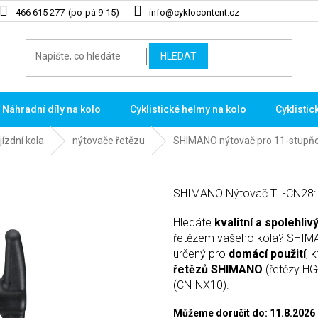
466 615 277
info@cyklocontent.cz
HLEDAT
Náhradní díly na kolo
Cyklistické helmy na kolo
Cyklistic
jízdní kola
nýtovače řetězu
SHIMANO nýtovač pro 11-stupňo
SHIMANO Nýtovač TL-CN28: S
Hledáte
kvalitní a spolehli
řetězem vašeho kola? SHIM
určený pro
domácí použití
, 
řetězů SHIMANO
(řetězy HG
(CN-NX10).
Můžeme doručit do:
11.8.2026