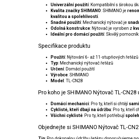
Univerzální použití
: Kompatibilní s širokou 
Kvalita značky SHIMANO
: SHIMANO je
reno
kvalitou a spolehlivostí
.
Snadné použití
: Mechanický nýtovač je
snad
Odolná konstrukce
: Nýtovač je vyroben z
kv
Ideální pro domácí použití
: Skvělý pomocník
Specifikace produktu
Použití
: Nýtování 6- až 11-stupňových řetěz
Typ
: Mechanický nýtovač řetězů
Určení
: Domácí použití
Výrobce
: SHIMANO
Model
: TL-CN28
Pro koho je SHIMANO Nýtovač TL-CN28 
Domácí mechanici
: Pro ty, kteří si chtějí
sami
Cyklisté, kteří dbají na údržbu
: Pro ty, kteří 
Všichni cyklisté
: Pro ty, kteří potřebují
spoleh
Objednejte si SHIMANO Nýtovač TL-CN28 
Tip
: Pro dokonalou údržbu řetězu doporučujeme použ