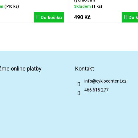
em
(>10 ks)
Skladem
(1 ks)
490 Kč
Do košíku
Do k
áme online platby
Kontakt
info
@
cyklocontent.cz
466 615 277