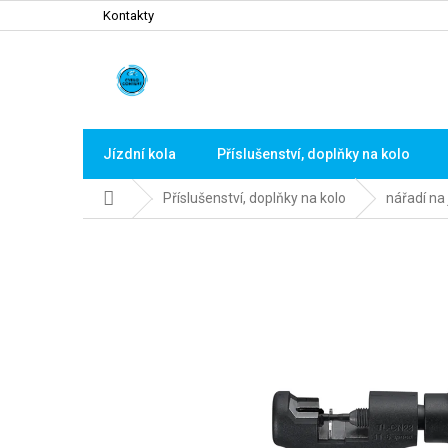
Přejít
Kontakty
na
obsah
Jízdní kola
Příslušenství, doplňky na kolo
Domů
Příslušenství, doplňky na kolo
nářadí na 