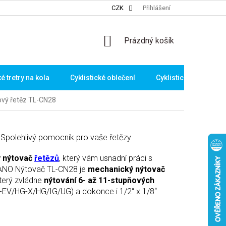
CZK
Přihlášení
NÁKUPNÍ
Prázdný košík
KOŠÍK
ké tretry na kola
Cyklistické oblečení
Cyklistické brýle
vý řetěz TL-CN28
polehlivý pomocník pro vaše řetězy
vý nýtovač
řetězů
, který vám usnadní práci s
ANO Nýtovač TL-CN28 je
mechanický nýtovač
který zvládne
nýtování 6- až 11-stupňových
-EV/HG-X/HG/IG/UG) a dokonce i 1/2‘‘ x 1/8‘‘