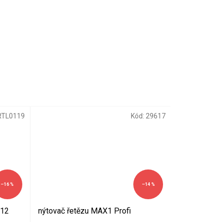
RTL0119
Kód:
29617
–16 %
–14 %
/12
nýtovač řetězu MAX1 Profi