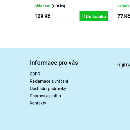
Skladem
(>10 ks)
Sklad
129 Kč
77 Kč
Do košíku
Z
á
Informace pro vás
p
Přijím
a
GDPR
t
Reklamace a vrácení
í
Obchodní podmínky
Doprava a platba
Kontakty