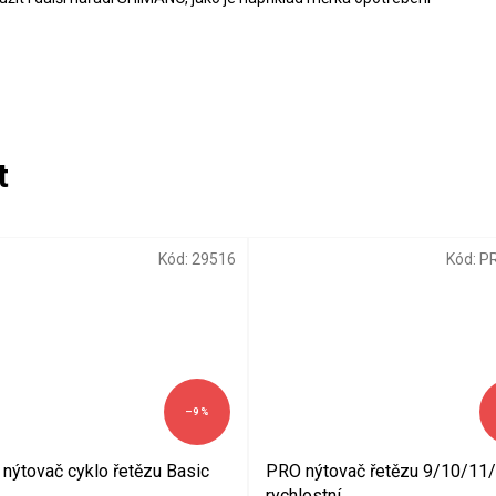
Kód:
29516
Kód:
P
–9 %
nýtovač cyklo řetězu Basic
PRO nýtovač řetězu 9/10/11
rychlostní