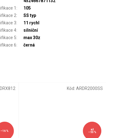
4524667871132
ifikace 1
:
105
ifikace 2
:
SS typ
ifikace 3
:
11 rychl
ifikace 4
:
silniční
ifikace 5
:
max 30z
ifikace 6
:
černá
RDRX812
Kód:
ARDR2000SS
až
–16 %
–50 %