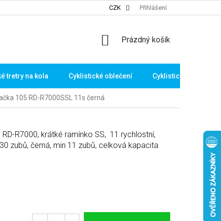
CZK
Přihlášení
NÁKUPNÍ
Prázdný košík
KOŠÍK
ké tretry na kola
Cyklistické oblečení
Cyklistické brýle
čka 105 RD-R7000SSL 11s černá
D-R7000, krátké ramínko SS, 11 rychlostní,
 30 zubů, černá, min 11 zubů, celková kapacita