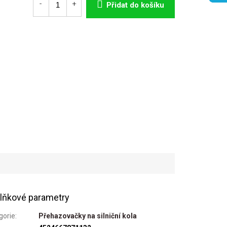
Přidat do košíku
lňkové parametry
gorie
:
Přehazovačky na silniční kola