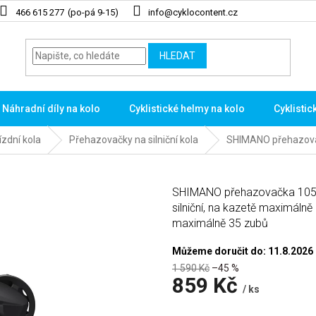
466 615 277
info@cyklocontent.cz
HLEDAT
Náhradní díly na kolo
Cyklistické helmy na kolo
Cyklistic
zdní kola
Přehazovačky na silniční kola
SHIMANO přehazova
SHIMANO přehazovačka 105 R
silniční, na kazetě maximálně
maximálně 35 zubů
Můžeme doručit do:
11.8.2026
1 590 Kč
–45 %
859 Kč
/ ks
Měrná