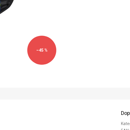
cena:
–45 %
Dop
Kate