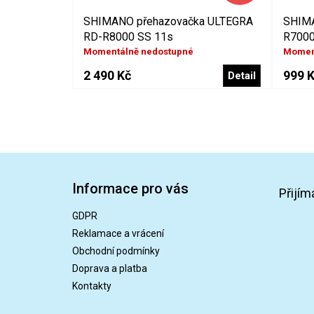
SHIMANO přehazovačka ULTEGRA
SHIMA
RD-R8000 SS 11s
R7000
Momentálně nedostupné
Momen
2 490 Kč
999 
Detail
Z
á
Informace pro vás
p
Přijím
a
GDPR
t
Reklamace a vrácení
í
Obchodní podmínky
Doprava a platba
Kontakty