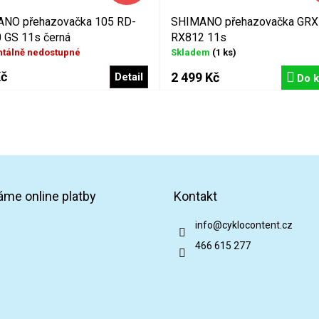
NO přehazovačka 105 RD-
SHIMANO přehazovačka GRX
 GS 11s černá
RX812 11s
tálně nedostupné
Skladem
(1 ks)
Kč
2 499 Kč
Detail
Do k
áme online platby
Kontakt
info
@
cyklocontent.cz
466 615 277