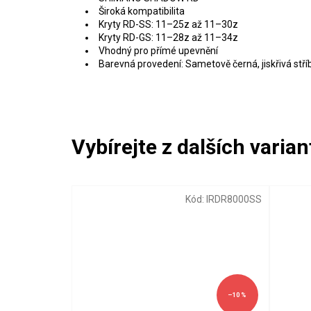
Široká kompatibilita
Kryty RD-SS: 11–25z až 11–30z
Kryty RD-GS: 11–28z až 11–34z
Vhodný pro přímé upevnění
Barevná provedení: Sametově černá, jiskřivá stří
Kód:
IRDR8000SS
–10 %