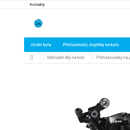
Přejít
Kontakty
na
obsah
Jízdní kola
Příslušenství, doplňky na kolo
Domů
Náhradní díly na kolo
Přehazovačky na jí