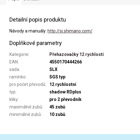
Detailní popis produktu
Návody a manuály:
http://si.shimano.com/
Doplňkové parametry
Kategorie
:
Přehazovačky 12 rychlostí
EAN
:
4550170444266
sada
:
SLX
ramínko
:
SGS typ
pro počet převodů
:
12 rychlostní
typ
:
shadow RDplus
kliky
:
pro 2 převodník
maximálně zubů
:
45 zubů
minimálně zubů
:
10 zubů
Z