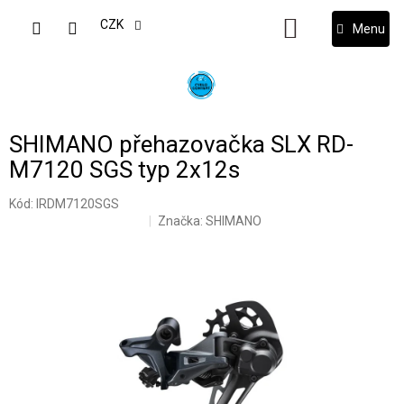
Přejít
na
CZK
NÁKUPNÍ
obsah
KOŠÍK
SHIMANO přehazovačka SLX RD-
M7120 SGS typ 2x12s
Kód:
IRDM7120SGS
Značka:
SHIMANO