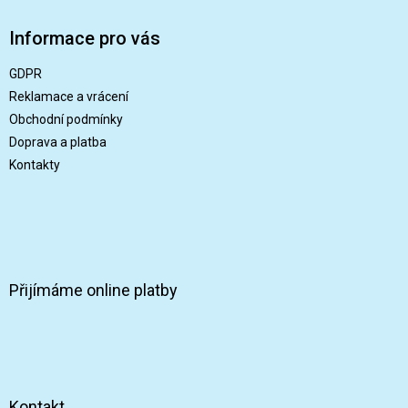
á
p
Informace pro vás
a
t
GDPR
í
Reklamace a vrácení
Obchodní podmínky
Doprava a platba
Kontakty
Přijímáme online platby
Kontakt