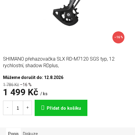
–16 %
SHIMANO přehazovačka SLX RD-M7120 SGS typ, 12
rychlostní, shadow RDplus,
Můžeme doručit do:
12.8.2026
1 786 Kč
–16 %
1 499 Kč
/ ks
Měrná
cena:
Přidat do košíku
Popis
Diskuze