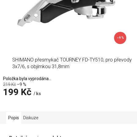
–9 %
SHIMANO přesmykač TOURNEY FD-TY510, pro převody
3x7/6, s objímkou 31,8mm
Položka byla vyprodána…
219 Kč
–9 %
199 Kč
/ ks
Měrná
cena:
Popis
Diskuze