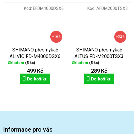
Kód:
EFDM4000DSX6
Kód:
AFDM2000TSX3
–16 %
–32 %
SHIMANO přesmykač
SHIMANO přesmykač
ALIVIO FD-M4000DSX6
ALTUS FD-M2000TSX3
3x9
Skladem
(5 ks)
Skladem
(5 ks)
499 Kč
289 Kč
Do košíku
Do košíku
Z
á
p
Informace pro vás
a