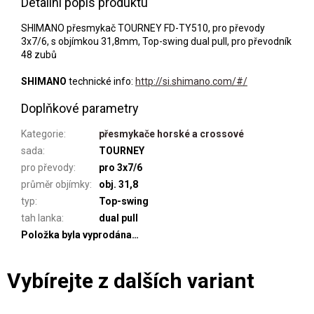
Detailní popis produktu
SHIMANO přesmykač TOURNEY FD-TY510, pro převody
3x7/6, s objímkou 31,8mm, Top-swing dual pull, pro převodník
48 zubů
SHIMANO
technické info:
http://si.shimano.com/#/
Doplňkové parametry
Kategorie
:
přesmykače horské a crossové
sada
:
TOURNEY
pro převody
:
pro 3x7/6
průměr objímky
:
obj. 31,8
typ
:
Top-swing
tah lanka
:
dual pull
Položka byla vyprodána…