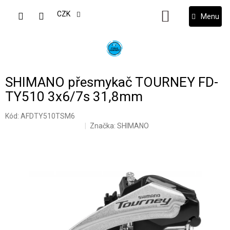
Přejít
na
CZK
NÁKUPNÍ
obsah
KOŠÍK
SHIMANO přesmykač TOURNEY FD-
TY510 3x6/7s 31,8mm
Kód:
AFDTY510TSM6
Značka:
SHIMANO