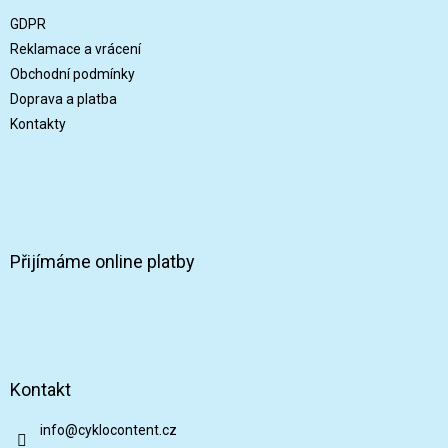
t
GDPR
í
Reklamace a vrácení
Obchodní podmínky
Doprava a platba
Kontakty
Přijímáme online platby
Kontakt
info
@
cyklocontent.cz