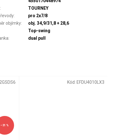
4550170448974
a
:
TOURNEY
převody
:
pro 2x7/8
ěr objímky
:
obj. 34,9/31,8 + 28,6
Top-swing
lanka
:
dual pull
2GSDS6
Kód:
EFDU4010LX3
–31 %