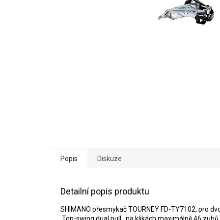
Popis
Diskuze
Detailní popis produktu
SHIMANO přesmykač TOURNEY FD-TY7102, pro dvoupř
,Top-swing dual pull, na klikách maximálně 46 zubů