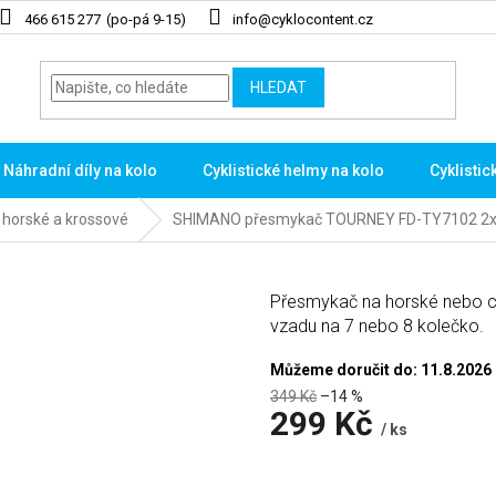
466 615 277
info@cyklocontent.cz
HLEDAT
Náhradní díly na kolo
Cyklistické helmy na kolo
Cyklistic
horské a krossové
SHIMANO přesmykač TOURNEY FD-TY7102 2x
Přesmykač na horské nebo c
vzadu na 7 nebo 8 kolečko.
Můžeme doručit do:
11.8.2026
349 Kč
–14 %
299 Kč
/ ks
Měrná
cena: