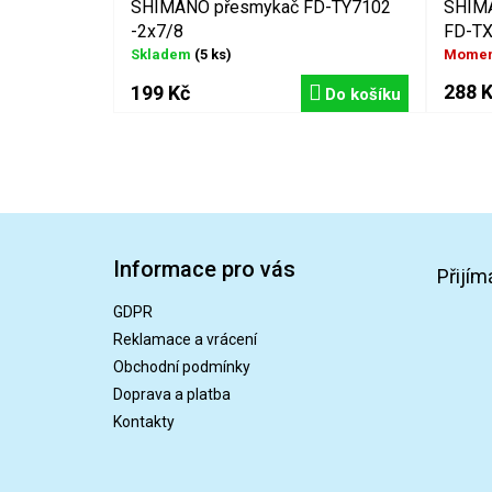
SHIMANO přesmykač FD-TY7102
SHIM
-2x7/8
FD-TX
Skladem
(5 ks)
Momen
288 
199 Kč
Do košíku
Z
á
Informace pro vás
p
Přijím
a
GDPR
t
Reklamace a vrácení
í
Obchodní podmínky
Doprava a platba
Kontakty