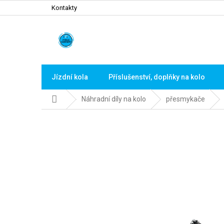
Přejít
Kontakty
na
obsah
Jízdní kola
Příslušenství, doplňky na kolo
Domů
Náhradní díly na kolo
přesmykače