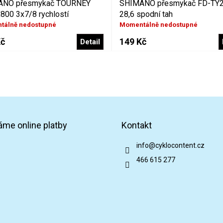
ANO přesmykač TOURNEY
SHIMANO přesmykač FD-TY
800 3x7/8 rychlostí
28,6 spodní tah
tálně nedostupné
Momentálně nedostupné
Kč
149 Kč
Detail
áme online platby
Kontakt
info
@
cyklocontent.cz
466 615 277