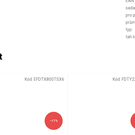
EAN
:
sad
pro 
prům
typ
:
tah 
Kód:
EFDTX800TSX6
Kód:
FDTY2
–17 %