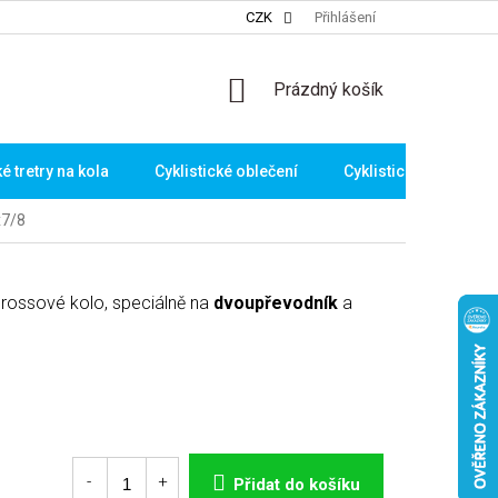
CZK
Přihlášení
NÁKUPNÍ
Prázdný košík
KOŠÍK
ké tretry na kola
Cyklistické oblečení
Cyklistické brýle
7/8
rossové kolo, speciálně na
dvoupřevodník
a
Přidat do košíku