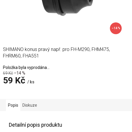
–14 %
SHIMANO konus pravý např. pro FH-M290, FHM475,
FHRM60, FHA551
Položka byla vyprodána…
69 Kč
–14 %
59 Kč
/ ks
Měrná
cena:
Popis
Diskuze
Detailní popis produktu