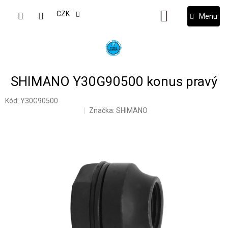
Přejít
na
CZK
NÁKUPNÍ
obsah
KOŠÍK
SHIMANO Y30G90500 konus pravý
Kód:
Y30G90500
Značka:
SHIMANO