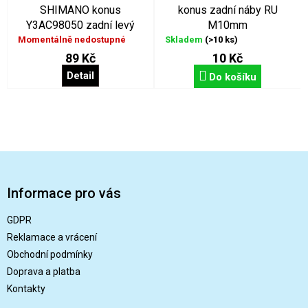
SHIMANO konus
konus zadní náby RU
Y3AC98050 zadní levý
M10mm
Momentálně nedostupné
Skladem
(>10 ks)
89 Kč
10 Kč
Detail
Do košíku
Z
á
p
Informace pro vás
a
t
GDPR
í
Reklamace a vrácení
Obchodní podmínky
Doprava a platba
Kontakty