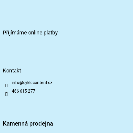
Přijímáme online platby
Kontakt
info
@
cyklocontent.cz
466 615 277
Kamenná prodejna