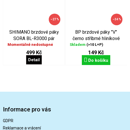
–27 %
–34 %
SHIMANO brzdové páky
BP brzdové páky "V"
SORA BL-R3000 pár
černo stříbrné hliníkové
Momentálně nedostupné
Skladem
(>10 L+P)
499 Kč
149 Kč
Detail
Do košíku
Z
á
p
Informace pro vás
a
t
GDPR
í
Reklamace a vrácení