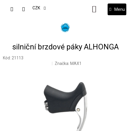
Přejít
na
CZK
NÁKUPNÍ
obsah
KOŠÍK
silniční brzdové páky ALHONGA
Kód:
21113
Značka:
MAX1