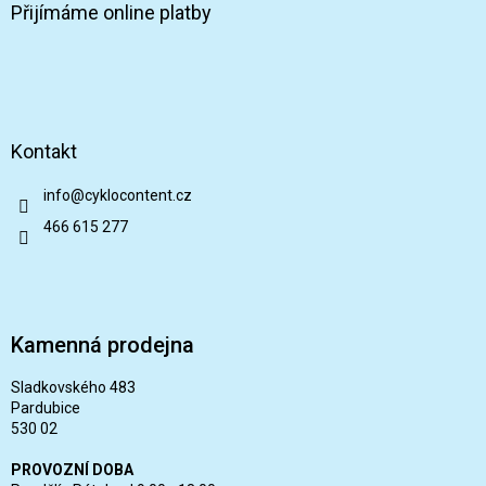
Přijímáme online platby
Kontakt
info
@
cyklocontent.cz
466 615 277
Kamenná prodejna
Sladkovského 483
Pardubice
530 02
PROVOZNÍ DOBA