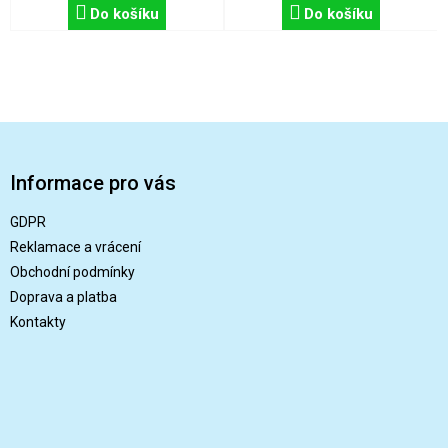
Do košíku
Do košíku
Z
á
p
Informace pro vás
a
t
GDPR
í
Reklamace a vrácení
Obchodní podmínky
Doprava a platba
Kontakty