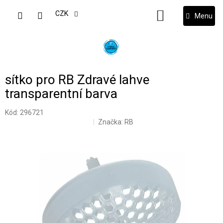
Přejít
na
CZK
NÁKUPNÍ
obsah
KOŠÍK
sítko pro RB Zdravé lahve
transparentní barva
Kód:
296721
Značka:
RB