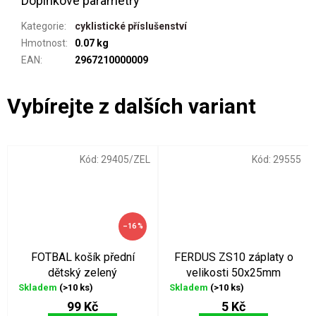
Doplňkové parametry
Kategorie
:
cyklistické příslušenství
Hmotnost
:
0.07 kg
EAN
:
2967210000009
Kód:
29405/ZEL
Kód:
29555
–16 %
FOTBAL košík přední
FERDUS ZS10 záplaty o
dětský zelený
velikosti 50x25mm
Skladem
(>10 ks)
Skladem
(>10 ks)
99 Kč
5 Kč