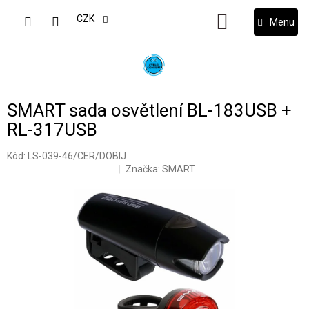
Přejít
na
CZK
NÁKUPNÍ
obsah
KOŠÍK
SMART sada osvětlení BL-183USB +
RL-317USB
Kód:
LS-039-46/CER/DOBIJ
Značka:
SMART