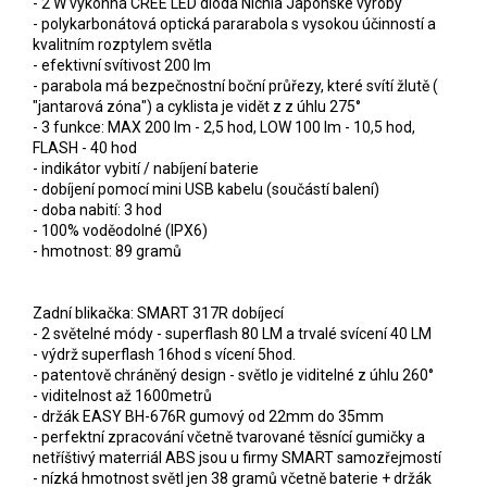
- 2 W výkonná CREE LED dioda Nichia Japonské výroby
- polykarbonátová optická pararabola s vysokou účinností a
kvalitním rozptylem světla
- efektivní svítivost 200 lm
- parabola má bezpečnostní boční průřezy, které svítí žlutě (
"jantarová zóna") a cyklista je vidět z z úhlu 275°
- 3 funkce: MAX 200 lm - 2,5 hod, LOW 100 lm - 10,5 hod,
FLASH - 40 hod
- indikátor vybití / nabíjení baterie
- dobíjení pomocí mini USB kabelu (součástí balení)
- doba nabití: 3 hod
- 100% voděodolné (IPX6)
- hmotnost: 89 gramů
Zadní blikačka: SMART 317R dobíjecí
- 2 světelné módy - superflash 80 LM a trvalé svícení 40 LM
- výdrž superflash 16hod s vícení 5hod.
- patentově chráněný design - světlo je viditelné z úhlu 260°
- viditelnost až 1600metrů
- držák EASY BH-676R gumový od 22mm do 35mm
- perfektní zpracování včetně tvarované těsnící gumičky a
netříštivý materriál ABS jsou u firmy SMART samozřejmostí
- nízká hmotnost světl jen 38 gramů včetně baterie + držák