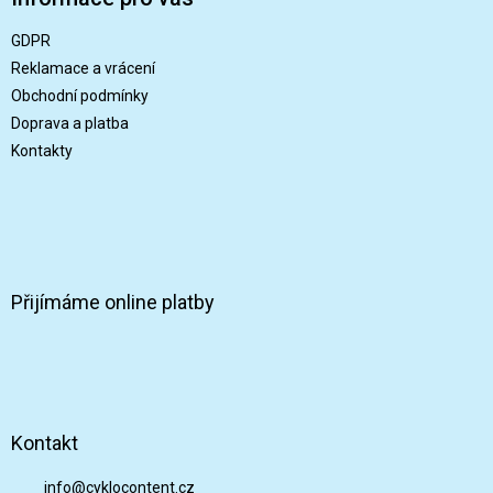
a
t
GDPR
í
Reklamace a vrácení
Obchodní podmínky
Doprava a platba
Kontakty
Přijímáme online platby
Kontakt
info
@
cyklocontent.cz