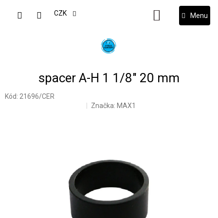
Přejít
na
CZK
NÁKUPNÍ
obsah
KOŠÍK
spacer A-H 1 1/8" 20 mm
Kód:
21696/CER
Značka:
MAX1