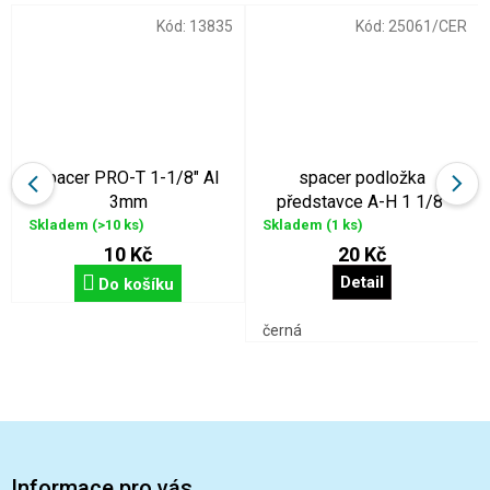
Kód:
13835
Kód:
25061/CER
spacer PRO-T 1-1/8" Al
spacer podložka
3mm
představce A-H 1 1/8"
10mm černý
Skladem
(>10 ks)
Skladem
(1 ks)
10 Kč
20 Kč
Detail
Do košíku
černá
Z
á
p
Informace pro vás