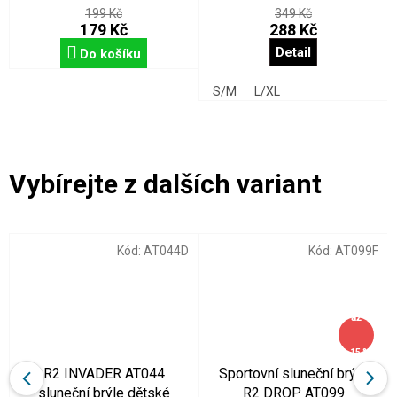
199 Kč
349 Kč
179 Kč
288 Kč
Detail
Do košíku
S/M
L/XL
Kód:
AT044D
Kód:
AT099F
až
–15 %
R2 INVADER AT044
Sportovní sluneční brýle
sluneční brýle dětské
R2 DROP AT099