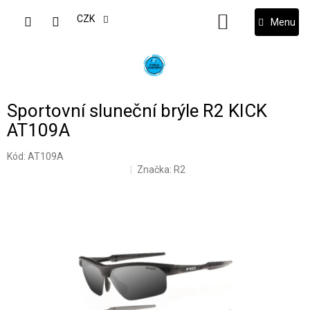
Přejít
na
CZK
NÁKUPNÍ
obsah
KOŠÍK
Sportovní sluneční brýle R2 KICK
AT109A
Kód:
AT109A
Značka:
R2