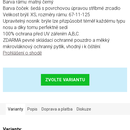
Barva rámu: matný černý
Barva čoček: šedá s povrchovou úpravou stříbrné zrcadlo
Velikost brýlí: XS, rozměry rámu: 67-11-125
Upravitelný nosník: brýle lze přizpůsobit téměř každému typu
nosu a díky tomu perfektně sedí
100% ochrana před UV zářením A,B,C.
ZDARMA pevné skládací ochranné pouzdro a měkký
mikrovláknový ochranný pytlík, vhodný i k čištění.
Prohlášení o shodě
ZVOLTE VARIANTU
Varianty
Popis
Doprava a platba
Diskuze