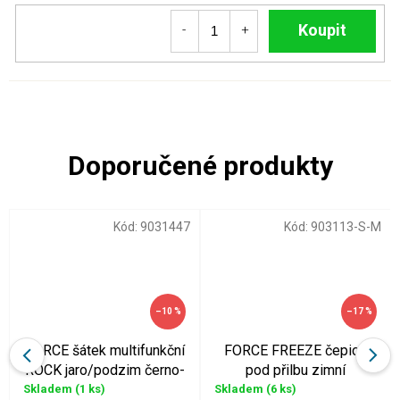
Do košíku
Kód:
9031447
Kód:
903113-S-M
–10 %
–17 %
FORCE šátek multifunkční
FORCE FREEZE čepice
ROCK jaro/podzim černo-
pod přilbu zimní
růžový
Skladem
(1 ks)
Skladem
(6 ks)