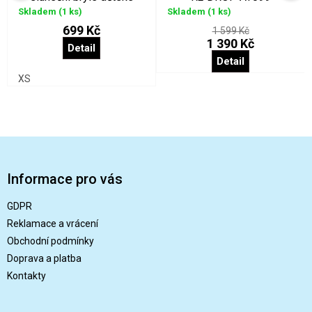
fotochromatické
Skladem
(1 ks)
Skladem
(1 ks)
699 Kč
1 599 Kč
1 390 Kč
Detail
Detail
XS
Z
á
p
Informace pro vás
a
t
GDPR
í
Reklamace a vrácení
Obchodní podmínky
Doprava a platba
Kontakty