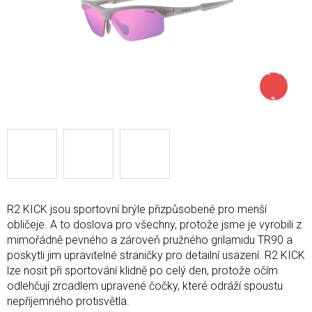
až –11
%
R2 KICK jsou sportovní brýle přizpůsobené pro menší
obličeje. A to doslova pro všechny, protože jsme je vyrobili z
mimořádně pevného a zároveň pružného grilamidu TR90 a
poskytli jim upravitelné straničky pro detailní usazení. R2 KICK
lze nosit při sportování klidně po celý den, protože očím
odlehčují zrcadlem upravené čočky, které odráží spoustu
nepříjemného protisvětla.