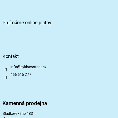
Přijímáme online platby
Kontakt
info
@
cyklocontent.cz
466 615 277
Kamenná prodejna
Sladkovského 483