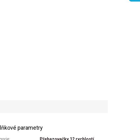
lňkové parametry
gorie
:
Přehazovačky 12 rychlostí