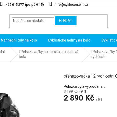
466 615 277
info@cyklocontent.cz
HLEDAT
Náhradní díly na kolo
Cyklistické helmy na kolo
Cyklistic
dní
Přehazovačky na horská a crossová
Přehazovačky 
kola
rychlostí
přehazovačka 12 rychlostní
Položka byla vyprodána…
3 199 Kč
–9 %
2 890 Kč
/ ks
Měrná
cena: