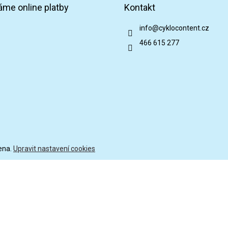
áme online platby
Kontakt
info
@
cyklocontent.cz
466 615 277
ena.
Upravit nastavení cookies