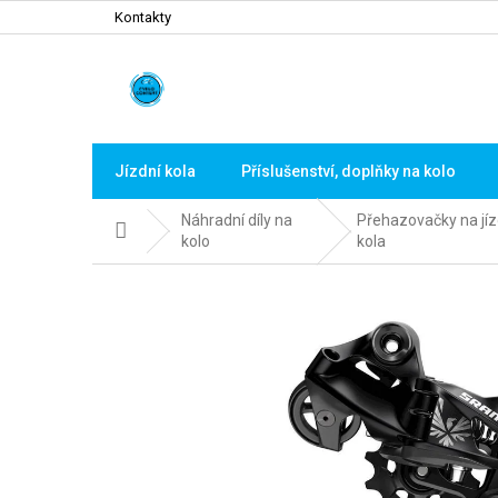
Přejít
Kontakty
na
obsah
Jízdní kola
Příslušenství, doplňky na kolo
Náhradní díly na
Přehazovačky na jíz
Domů
kolo
kola