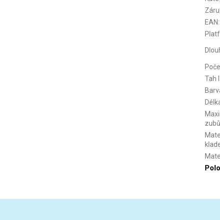
Záru
EAN
:
Plat
Dlou
Poče
Tah 
Barv
Délk
Maxi
zubů
Mater
klad
Mate
Polo