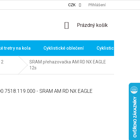
CZK
Přihlášení
NÁKUPNÍ
Prázdný košík
KOŠÍK
ké tretry na kola
Cyklistické oblečení
Cyklistické brýle
12
SRAM přehazovačka AM RD NX EAGLE
12s
 00.7518.119.000 - SRAM AM RD NX EAGLE