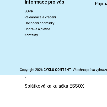
Informace pro vás
p
Přijím
a
GDPR
t
Reklamace a vrácení
í
Obchodní podmínky
Doprava a platba
Kontakty
Copyright 2026
CYKLO CONTENT
. Všechna práva vyhraz
×
Splátková kalkulačka ESSOX