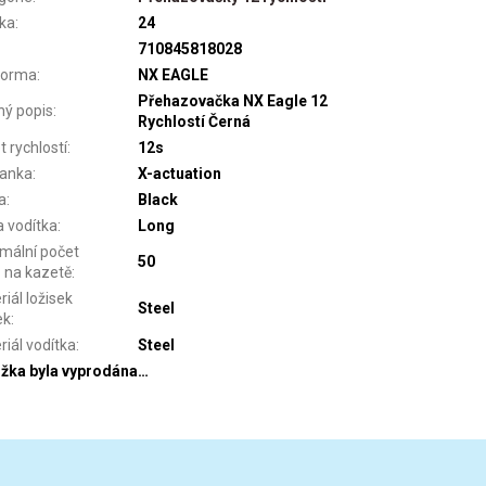
ka
:
24
710845818028
forma
:
NX EAGLE
Přehazovačka NX Eagle 12
hý popis
:
Rychlostí Černá
t rychlostí
:
12s
lanka
:
X-actuation
a
:
Black
a vodítka
:
Long
mální počet
50
 na kazetě
:
iál ložisek
Steel
ek
:
riál vodítka
:
Steel
žka byla vyprodána…