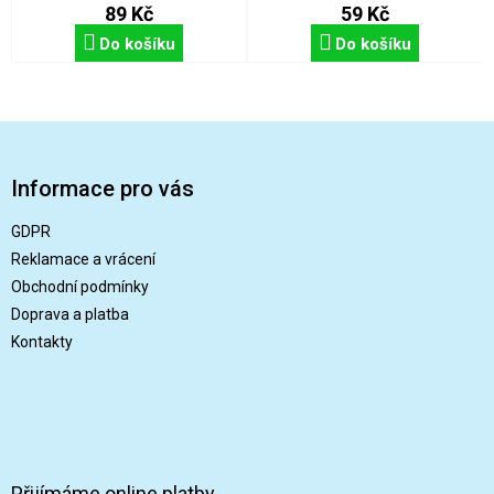
89 Kč
59 Kč
Do košíku
Do košíku
Z
á
p
Informace pro vás
a
t
GDPR
í
Reklamace a vrácení
Obchodní podmínky
Doprava a platba
Kontakty
Přijímáme online platby