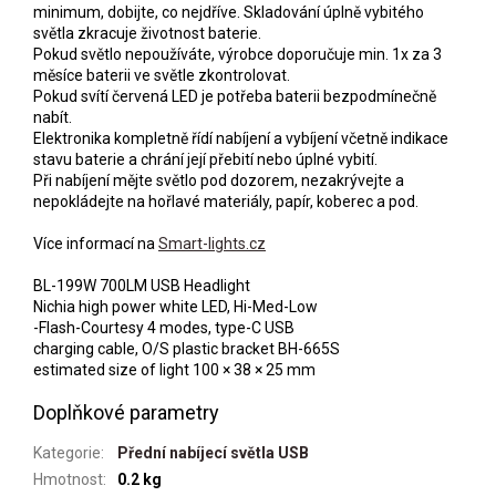
minimum, dobijte, co nejdříve. Skladování úplně vybitého
světla zkracuje životnost baterie.
Pokud světlo nepoužíváte, výrobce doporučuje min. 1x za 3
měsíce baterii ve světle zkontrolovat.
Pokud svítí červená LED je potřeba baterii bezpodmínečně
nabít.
Elektronika kompletně řídí nabíjení a vybíjení včetně indikace
stavu baterie a chrání její přebití nebo úplné vybití.
Při nabíjení mějte světlo pod dozorem, nezakrývejte a
nepokládejte na hořlavé materiály, papír, koberec a pod.
Více informací na
Smart-lights.cz
BL-199W 700LM USB Headlight
Nichia high power white LED, Hi-Med-Low
-Flash-Courtesy 4 modes, type-C USB
charging cable, O/S plastic bracket BH-665S
estimated size of light 100 × 38 × 25 mm
Doplňkové parametry
Kategorie
:
Přední nabíjecí světla USB
Hmotnost
:
0.2 kg