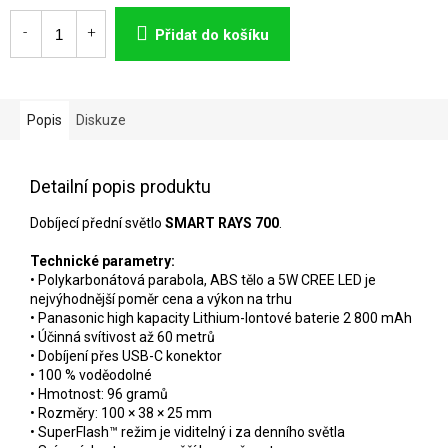
Měrná
cena:
Přidat do košíku
Popis
Diskuze
Detailní popis produktu
Dobíjecí přední světlo
SMART RAYS 700
.
Technické parametry:
• Polykarbonátová parabola, ABS tělo a 5W CREE LED je
nejvýhodnější poměr cena a výkon na trhu
• Panasonic high kapacity Lithium-Iontové baterie 2 800 mAh
• Účinná svítivost až 60 metrů
• Dobíjení přes USB-C konektor
• 100 % voděodolné
• Hmotnost: 96 gramů
• Rozměry: 100 × 38 × 25 mm
• SuperFlash™ režim je viditelný i za denního světla