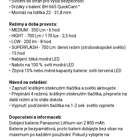
• Svícení do stran pro vyšší bezpečnost
• Držáky v balení: BH-665 QuickCam™
• Montáž na řidítka 22 - 31,8 mm
Režimy a doba provozu:
• MEDIUM - 350 Lm • 6 hod
• HIGHT - 700 Lm / 170 lux - 2,5 hod
• LOW - 200 lm - 8 hod
• SUPERFLASH - 700 Lm: denní režim (stroboskopické světlo)
- 15 hod
• Nabíjení: bliká modrá LED
• Nabito na 100 %: svítí modrá LED
• Zbývá 15% nebo méně kapacity baterie: svítí červená LED
Návod na ovládání:
• Zapnutí: krátkým stisknutím tlačítka a světlo aktivujete
• Přepínání 4 režimů: krátkým stisknutím tlačítka, přepnete na
další režim a to stále dokola
• Vypnutí: podržením tlačítka na 1-2 sek. světlo vypnete
Doporučení a informaceb:
Dobíjecí baterie Panasonic Lithium-ion 2 800 mAh.
Baterie je bezpaměťová, proto baterii dobíjejte bez obav na
maximum po každém používání. Pokud ji vybijete na