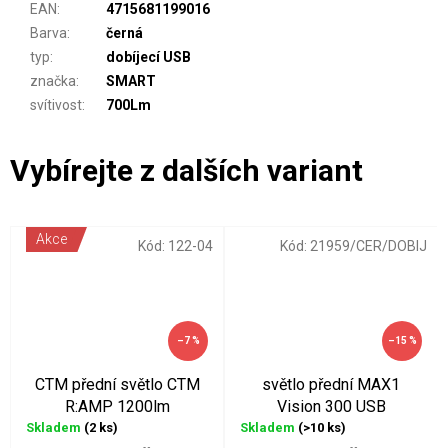
EAN
:
4715681199016
Barva
:
černá
typ
:
dobíjecí USB
značka
:
SMART
svítivost
:
700Lm
Akce
Kód:
122-04
Kód:
21959/CER/DOBIJ
–7 %
–15 %
CTM přední světlo CTM
světlo přední MAX1
R:AMP 1200lm
Vision 300 USB
Skladem
(2 ks)
Skladem
(>10 ks)