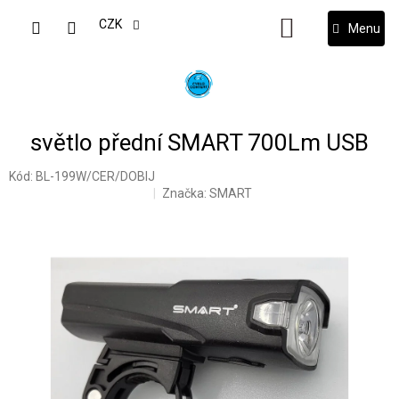
Přejít
na
CZK
NÁKUPNÍ
obsah
KOŠÍK
světlo přední SMART 700Lm USB
Kód:
BL-199W/CER/DOBIJ
Značka:
SMART