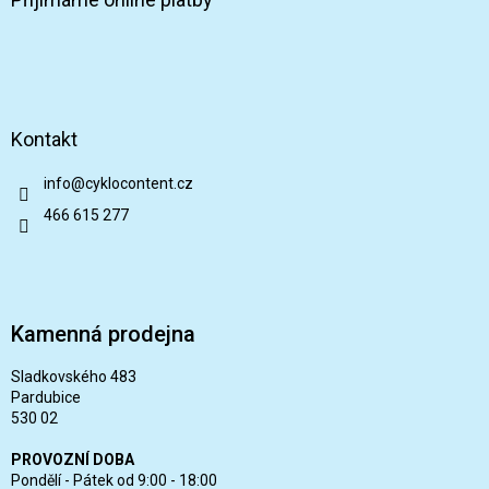
Kontakt
info
@
cyklocontent.cz
466 615 277
Kamenná prodejna
Sladkovského 483
Pardubice
530 02
PROVOZNÍ DOBA
Pondělí - Pátek od 9:00 - 18:00