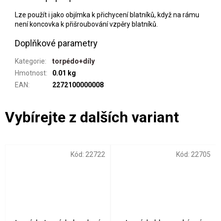
Lze použít i jako objímka k přichycení blatníků, když na rámu
není koncovka k přišroubování vzpěry blatníků.
Doplňkové parametry
Kategorie
:
torpédo+díly
Hmotnost
:
0.01 kg
EAN
:
2272100000008
Kód:
22722
Kód:
22705