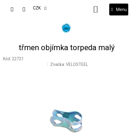
Přejít
na
CZK
NÁKUPNÍ
obsah
KOŠÍK
třmen objímka torpeda malý
Kód:
22721
Značka:
VELOSTEEL