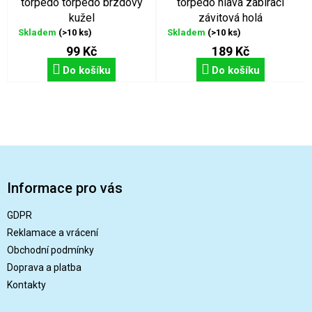
torpédo torpédo brzdový
torpédo hlava zabírací
kužel
závitová holá
Skladem
(>10 ks)
Skladem
(>10 ks)
99 Kč
189 Kč
Do košíku
Do košíku
Z
á
p
Informace pro vás
a
t
GDPR
í
Reklamace a vrácení
Obchodní podmínky
Doprava a platba
Kontakty