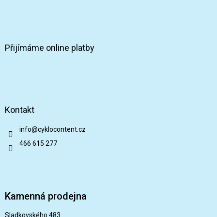
Přijímáme online platby
Kontakt
info
@
cyklocontent.cz
466 615 277
Kamenná prodejna
Sladkovského 483