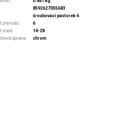
tnost
:
0.461 kg
8592627055683
šroubovací pastorek 6
t převodů
:
6
t zubů
:
14-28
chová úprava
:
chrom