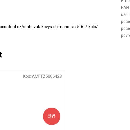
Hmo
EAN
:
užití
:
poče
locontent.cz/stahovak-kovys-shimano-sis-5-6-7-kolo/
poče
povr
Kód:
AMFTZ5006428
od
až
–37 %