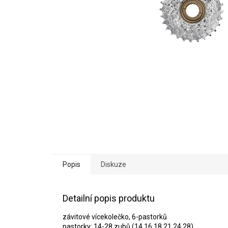
Popis
Diskuze
Detailní popis produktu
závitové vícekolečko, 6-pastorků
pastorky: 14-28 zubů (14,16,18,21,24,28)