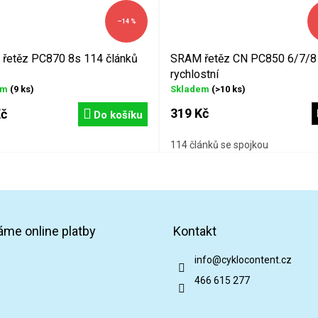
–14 %
řetěz PC870 8s 114 článků
SRAM řetěz CN PC850 6/7/8
rychlostní
em
(9 ks)
Skladem
(>10 ks)
319 Kč
Kč
Do košíku
se spojkou
114 článků se spojkou
áme online platby
Kontakt
info
@
cyklocontent.cz
466 615 277