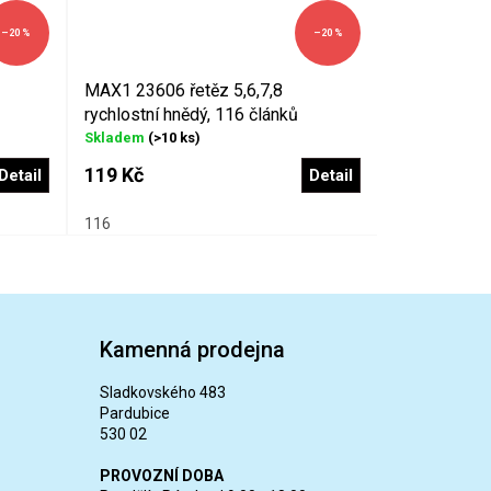
–20 %
–20 %
MAX1 23606 řetěz 5,6,7,8
rychlostní hnědý, 116 článků
Skladem
(>10 ks)
119 Kč
Detail
Detail
116
Kamenná prodejna
Sladkovského 483
Pardubice
530 02
PROVOZNÍ DOBA