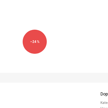
–24 %
Dop
Kate