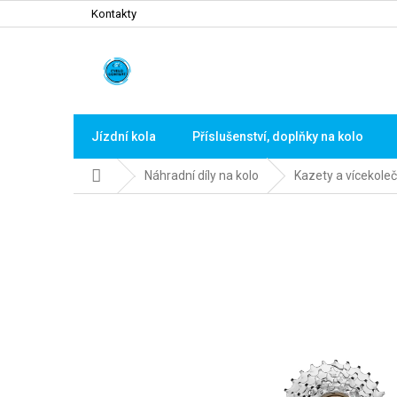
Přejít
Kontakty
na
obsah
Jízdní kola
Příslušenství, doplňky na kolo
Domů
Náhradní díly na kolo
Kazety a vícekoleč