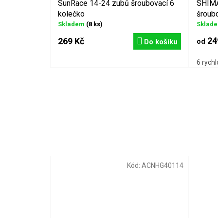
SunRace 14-24 zubů šroubovací 6
SHIMA
kolečko
šroubo
Skladem
(8 ks)
Sklad
24
269 Kč
Do košíku
od
6 rychl
Kód:
ACNHG40114