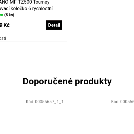
NO MF-TZ500 Tourney
vací kolečko 6 rychlostní
em
(5 ks)
9 Kč
Detail
ostí
Kód:
00055657_1_1
Kód:
00055