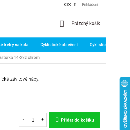
CZK
Přihlášení
NÁKUPNÍ
Prázdný košík
KOŠÍK
ké tretry na kola
Cyklistické oblečení
Cyklistické brýle
astorků 14-28z chrom
ické závitové náby.
Přidat do košíku