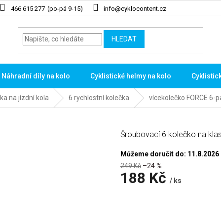
466 615 277
info@cyklocontent.cz
HLEDAT
Náhradní díly na kolo
Cyklistické helmy na kolo
Cyklistic
ka na jízdní kola
6 rychlostní kolečka
vícekolečko FORCE 6-p
Šroubovací 6 kolečko na klas
Můžeme doručit do:
11.8.2026
249 Kč
–24 %
188 Kč
/ ks
Měrná
cena: