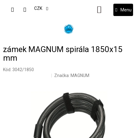
Přejít
na
CZK
NÁKUPNÍ
obsah
KOŠÍK
zámek MAGNUM spirála 1850x15
mm
Kód:
3042/1850
Značka:
MAGNUM