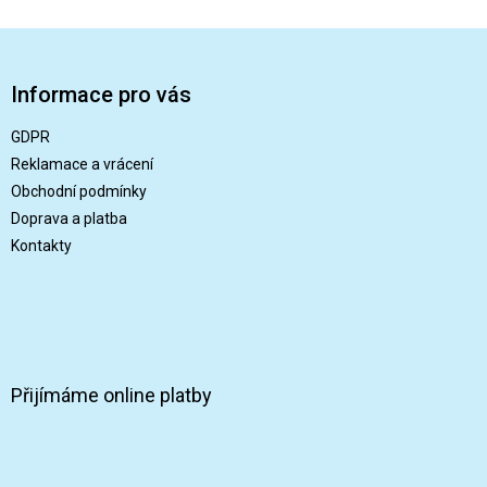
Z
á
p
Informace pro vás
a
t
GDPR
í
Reklamace a vrácení
Obchodní podmínky
Doprava a platba
Kontakty
Přijímáme online platby