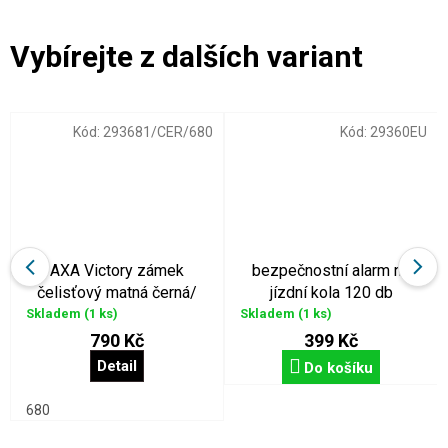
Kód:
293681/CER/680
Kód:
29360EU
AXA Victory zámek
bezpečnostní alarm na
čelisťový matná černá/
jízdní kola 120 db
šedá
Skladem
(1 ks)
Skladem
(1 ks)
790 Kč
399 Kč
Detail
Do košíku
680