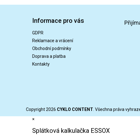
Z
á
Informace pro vás
p
Přijím
a
GDPR
t
Reklamace a vrácení
í
Obchodní podmínky
Doprava a platba
Kontakty
Copyright 2026
CYKLO CONTENT
. Všechna práva vyhraz
×
Splátková kalkulačka ESSOX