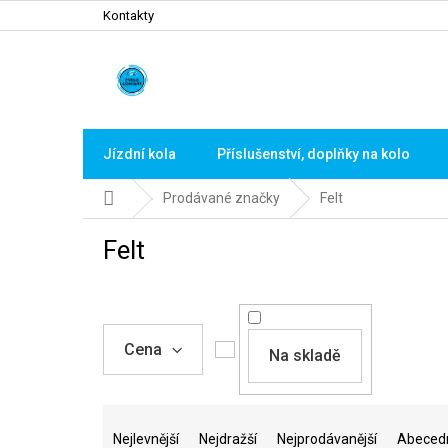
Přejít
Kontakty
na
obsah
Jízdní kola
Příslušenství, doplňky na kolo
Domů
Prodávané značky
Felt
Felt
Cena
Na skladě
Ř
a
Nejlevnější
Nejdražší
Nejprodávanější
Abeced