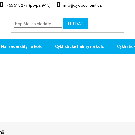
466 615 277
info@cyklocontent.cz
HLEDAT
Náhradní díly na kolo
Cyklistické helmy na kolo
Cyklistic
ně