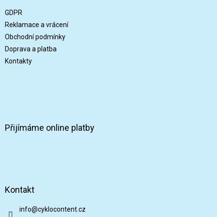
a
í
t
GDPR
p
í
r
Reklamace a vrácení
v
Obchodní podmínky
k
Doprava a platba
y
v
Kontakty
ý
p
i
s
u
Přijímáme online platby
Kontakt
info
@
cyklocontent.cz