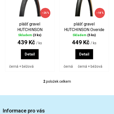
s
o
p
d
–26 %
–18 %
r
u
o
k
plášť gravel
plášť gravel
d
t
HUTCHINSON
HUTCHINSON Overide
u
ů
TOUAREG
GRAVEL
Skladem
(3 ks)
Skladem
(5 ks)
k
439 Kč
449 Kč
t
/ ks
/ ks
ů
Detail
Detail
černá + béžová
černá
černá + béžová
2
položek celkem
O
v
l
Z
á
á
d
a
p
Informace pro vás
c