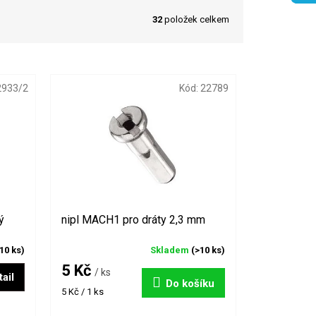
32
položek celkem
2933/2
Kód:
22789
ý
nipl MACH1 pro dráty 2,3 mm
10 ks)
Skladem
(>10 ks)
5 Kč
/ ks
ail
Do košíku
Měrná
5 Kč / 1 ks
cena: