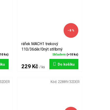
–8 %
ráfek MACH1 trekový
110/36děr/0nýt stříbrný
10 ks)
Skladem
(>10 ks)
íku
Do košíku
229 Kč
/ ks
32DER
Kód:
22889/32DER