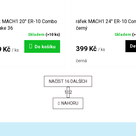
k MACH1 20" ER-10 Combo
ráfek MACH1 24" ER-10 Co
ake 36
černý
Skladem
(>10 ks)
Skladem
(>
Det
Do košíku
399 Kč
9 Kč
/ ks
/ ks
černá
NAČÍST 16 DALŠÍCH
S
1
2
t
O
r
v
NAHORU
á
l
n
á
k
d
o
a
v
c
á
í
n