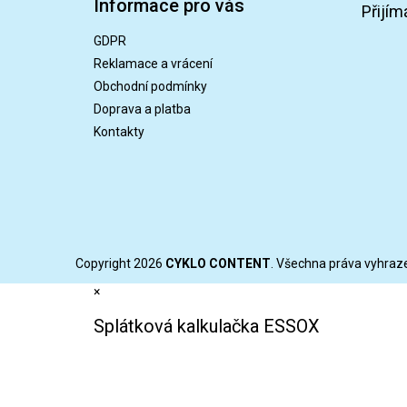
Informace pro vás
p
Přijím
a
GDPR
t
Reklamace a vrácení
í
Obchodní podmínky
Doprava a platba
Kontakty
Copyright 2026
CYKLO CONTENT
. Všechna práva vyhraz
×
Splátková kalkulačka ESSOX