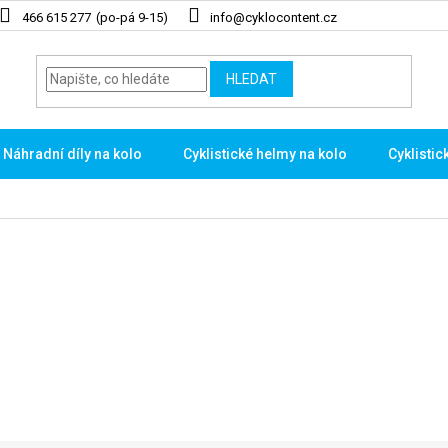
466 615 277
info@cyklocontent.cz
HLEDAT
Náhradní díly na kolo
Cyklistické helmy na kolo
Cyklistic