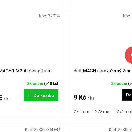
Kód:
22934
Kód:
–
 MACH1 M2 Al černý 2mm
drát MACH nerez černý 2m
Skladem
(>10 ks)
Skladem
(>
Det
Do košíku
9 Kč
Kč
/ ks
/ ks
270 mm
272 mm
274 m
Kód:
22839/36DER
Kód:
22800/