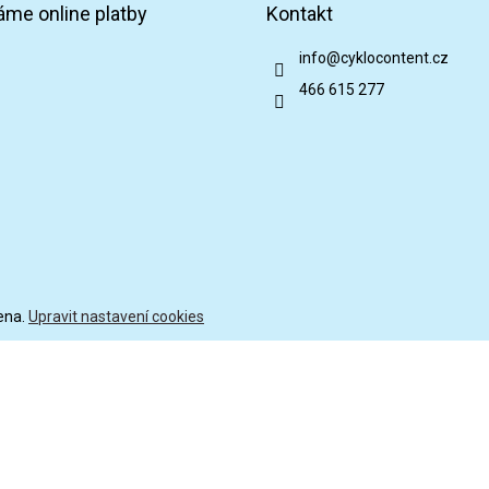
áme online platby
Kontakt
p
í
r
v
info
@
cyklocontent.cz
k
466 615 277
y
v
ý
p
i
s
u
ena.
Upravit nastavení cookies