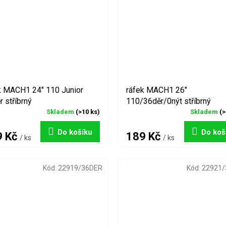
k MACH1 24" 110 Junior
ráfek MACH1 26"
r stříbrný
110/36děr/0nýt stříbrný
Skladem
(>10 ks)
Skladem
(>
Do košíku
Do koš
9 Kč
189 Kč
/ ks
/ ks
Kód:
22919/36DER
Kód:
22921/