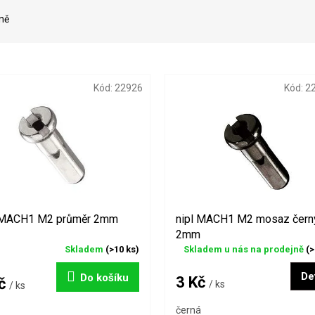
ně
Kód:
22926
Kód:
2
 MACH1 M2 průměr 2mm
nipl MACH1 M2 mosaz čern
2mm
Skladem
(>10 ks)
Skladem u nás na prodejně
(>
Det
Do košíku
3 Kč
Kč
/ ks
/ ks
černá