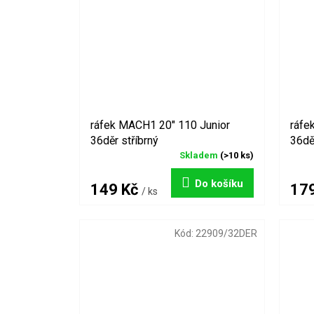
ráfek MACH1 20" 110 Junior
ráfe
36děr stříbrný
36dě
Skladem
(>10 ks)
Do košíku
149 Kč
17
/ ks
Kód:
22909/32DER