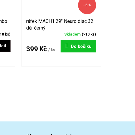
–6 %
mbo
ráfek MACH1 29" Neuro disc 32
děr černý
10 ks)
Skladem
(>10 ks)
ail
Do košíku
399 Kč
/ ks