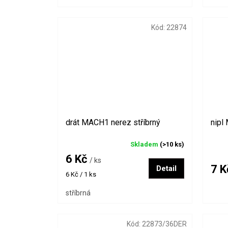
Kód:
22874
drát MACH1 nerez stříbrný
nipl
Skladem
(>10 ks)
6 Kč
/ ks
7 
Detail
Měrná
6 Kč / 1 ks
cena:
stříbrná
Kód:
22873/36DER