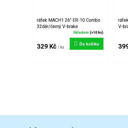
ráfek MACH1 26" ER-10 Combo
ráfe
32děr/černý V-brake
V-br
Skladem
(>10 ks)
Do košíku
329 Kč
39
/ ks
Z
á