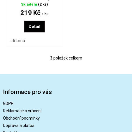
Skladem
(2 ks)
219 Kč
/ ks
Detail
stříbrná
3
položek celkem
O
v
l
Z
á
á
d
a
p
Informace pro vás
c
a
í
t
GDPR
p
í
r
Reklamace a vrácení
v
Obchodní podmínky
k
Doprava a platba
y