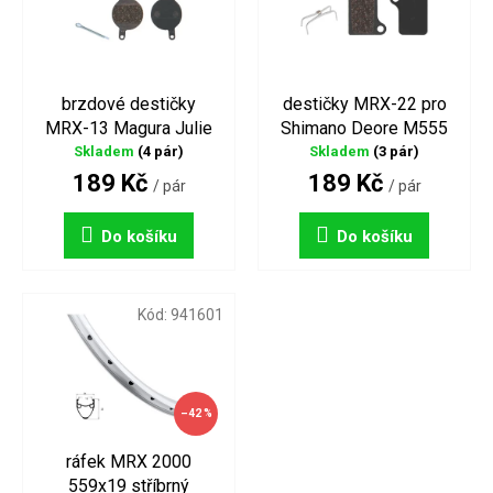
s
o
p
d
r
u
o
k
brzdové destičky
destičky MRX-22 pro
d
t
MRX-13 Magura Julie
Shimano Deore M555
u
ů
Skladem
(4 pár)
Skladem
(3 pár)
k
189 Kč
189 Kč
t
/ pár
/ pár
ů
Do košíku
Do košíku
Kód:
941601
–42 %
ráfek MRX 2000
559x19 stříbrný