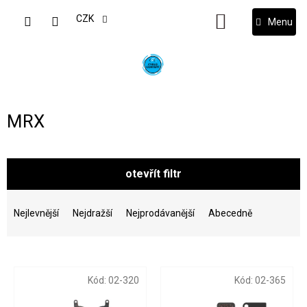
Přejít
na
CZK
NÁKUPNÍ
obsah
KOŠÍK
MRX
otevřít filtr
Ř
a
Nejlevnější
Nejdražší
Nejprodávanější
Abecedně
z
e
V
n
ý
í
Kód:
02-320
Kód:
02-365
p
p
i
r