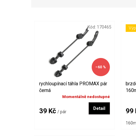
z
e
V
n
ý
í
Kód:
170465
Výp
p
p
i
r
s
o
p
d
r
u
o
k
–60 %
d
t
u
ů
k
rychloupínací táhla PROMAX pár
brzd
t
černá
160
ů
Momentálně nedostupné
Detail
39 Kč
99
/ pár
160