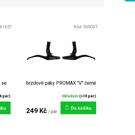
61631
Kód:
360057
 se
brzdové páky PROMAX "V" černé
4 pár)
Skladem
(>10 pár)
íku
Do košíku
249 Kč
/ pár