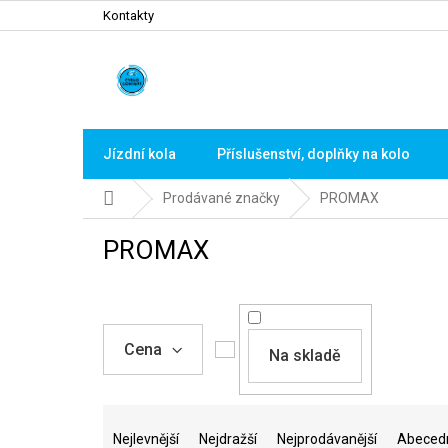
Přejít
Kontakty
na
obsah
Jízdní kola
Příslušenství, doplňky na kolo
Domů
Prodávané značky
PROMAX
PROMAX
Cena
Na skladě
Ř
a
Nejlevnější
Nejdražší
Nejprodávanější
Abeced