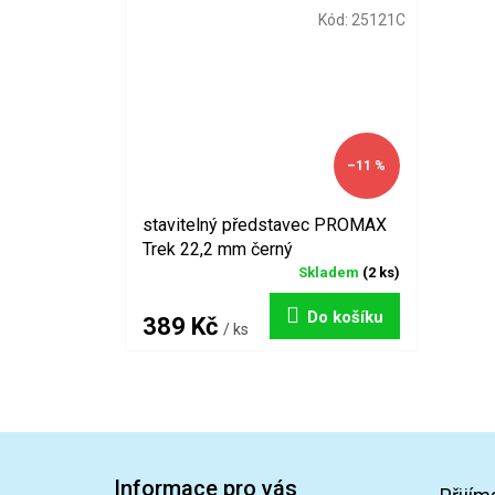
Kód:
25121C
–11 %
stavitelný představec PROMAX
Trek 22,2 mm černý
Skladem
(2 ks)
Do košíku
389 Kč
/ ks
Z
á
Informace pro vás
p