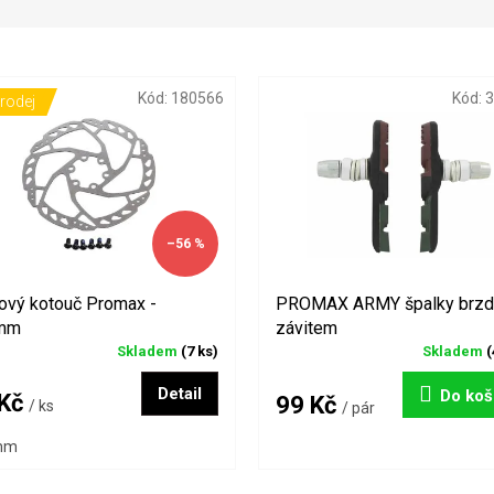
Kód:
180566
Kód:
3
rodej
–56 %
ový kotouč Promax -
PROMAX ARMY špalky brzd
mm
závitem
Skladem
(7 ks)
Skladem
(
Detail
Do koš
 Kč
99 Kč
/ ks
/ pár
mm