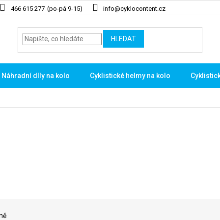
466 615 277
info@cyklocontent.cz
HLEDAT
Náhradní díly na kolo
Cyklistické helmy na kolo
Cyklistic
ně