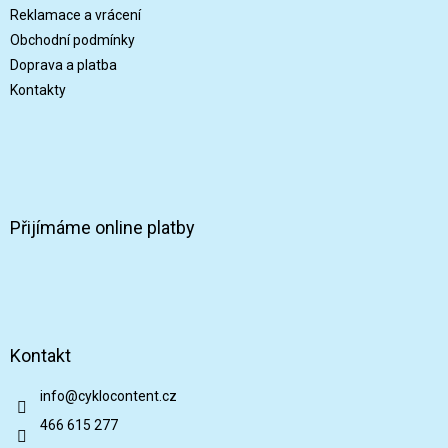
í
r
Reklamace a vrácení
v
Obchodní podmínky
k
Doprava a platba
y
v
Kontakty
ý
p
i
s
u
Přijímáme online platby
Kontakt
info
@
cyklocontent.cz
466 615 277