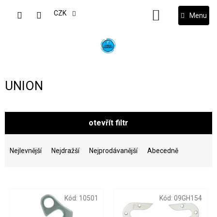
Přejít
na
CZK
NÁKUPNÍ
obsah
KOŠÍK
UNION
otevřít filtr
Ř
a
Nejlevnější
Nejdražší
Nejprodávanější
Abecedně
z
e
V
n
ý
í
Kód:
10501
Kód:
09GH154
p
p
i
r