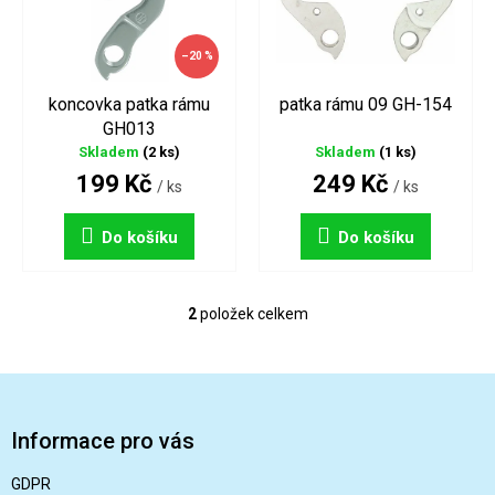
s
o
p
d
–20 %
r
u
o
k
koncovka patka rámu
patka rámu 09 GH-154
d
t
GH013
u
ů
Skladem
(2 ks)
Skladem
(1 ks)
k
199 Kč
249 Kč
t
/ ks
/ ks
ů
Do košíku
Do košíku
2
položek celkem
O
v
l
Z
á
á
d
a
p
Informace pro vás
c
a
í
t
GDPR
p