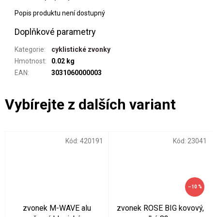
Popis produktu není dostupný
Doplňkové parametry
Kategorie
:
cyklistické zvonky
Hmotnost
:
0.02 kg
EAN
:
3031060000003
Kód:
420191
Kód:
23041
–10 %
zvonek M-WAVE alu
zvonek ROSE BIG kovový,