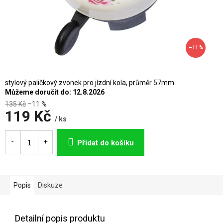
–11 %
stylový paličkový zvonek pro jízdní kola, průměr 57mm
Můžeme doručit do:
12.8.2026
135 Kč
–11 %
119 Kč
/ ks
Měrná
cena:
Přidat do košíku
Popis
Diskuze
Detailní popis produktu