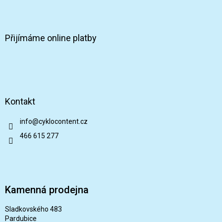
Přijímáme online platby
Kontakt
info
@
cyklocontent.cz
466 615 277
Kamenná prodejna
Sladkovského 483
Pardubice