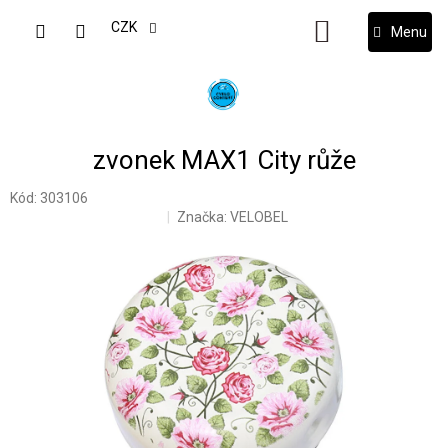
Přejít
na
CZK
NÁKUPNÍ
obsah
KOŠÍK
zvonek MAX1 City růže
Kód:
303106
Značka:
VELOBEL