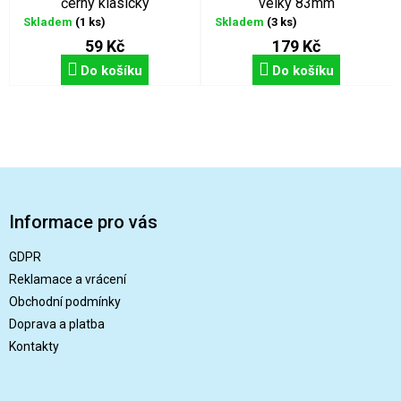
černý klasický
velký 83mm
Skladem
(1 ks)
Skladem
(3 ks)
59 Kč
179 Kč
Do košíku
Do košíku
Z
á
p
Informace pro vás
a
t
GDPR
í
Reklamace a vrácení
Obchodní podmínky
Doprava a platba
Kontakty