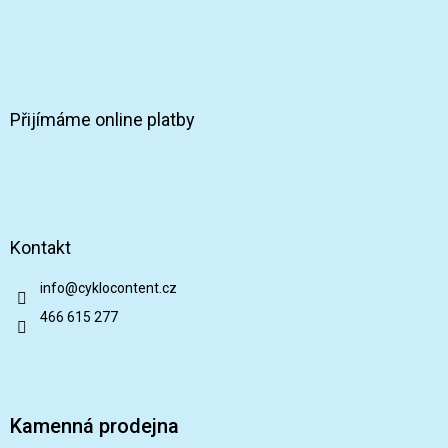
Přijímáme online platby
Kontakt
info
@
cyklocontent.cz
466 615 277
Kamenná prodejna