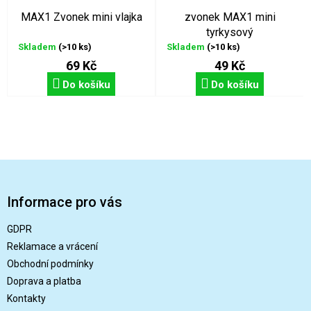
MAX1 Zvonek mini vlajka
zvonek MAX1 mini
tyrkysový
Skladem
(>10 ks)
Skladem
(>10 ks)
69 Kč
49 Kč
Do košíku
Do košíku
Z
á
p
Informace pro vás
a
t
GDPR
í
Reklamace a vrácení
Obchodní podmínky
Doprava a platba
Kontakty