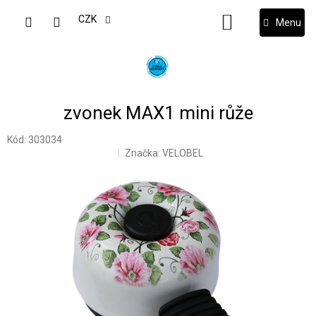
Přejít
na
CZK
NÁKUPNÍ
obsah
KOŠÍK
zvonek MAX1 mini růže
Kód:
303034
Značka:
VELOBEL