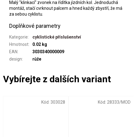
Malý "klinkací" zvonek na řídítka jízdních kol. Jednoduchá
montáž, stačí cvrknout palcem a hned každý zbystří, že má
za sebou cyklistu.
Doplňkové parametry
Kategorie
:
cyklistické příslušenství
Hmotnost
:
0.02 kg
EAN
:
3030340000009
design
:
růže
Kód:
303028
Kód:
28333/MOD