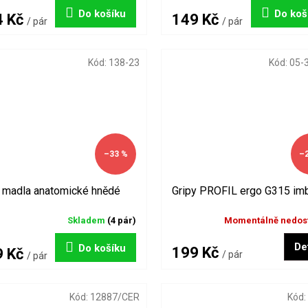
Do košíku
Do koš
4 Kč
149 Kč
/ pár
/ pár
Kód:
138-23
Kód:
05-
–33 %
–
madla anatomické hnědé
Gripy PROFIL ergo G315 im
Skladem
(4 pár)
Momentálně nedos
Det
Do košíku
199 Kč
9 Kč
/ pár
/ pár
Kód:
12887/CER
Kód: