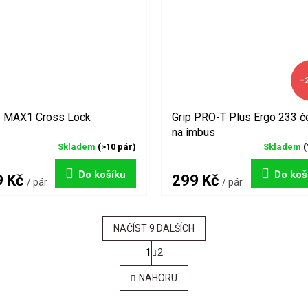
–
y MAX1 Cross Lock
Grip PRO-T Plus Ergo 233 č
na imbus
Skladem
(>10 pár)
Skladem
(
Do košíku
Do koš
9 Kč
299 Kč
/ pár
/ pár
NAČÍST 9 DALŠÍCH
S
1
2
t
O
r
v
NAHORU
á
l
n
á
k