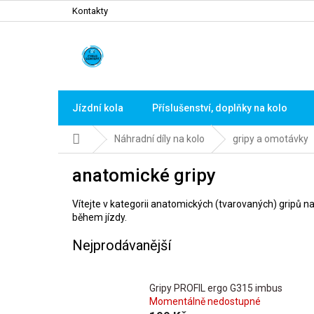
Přejít
Kontakty
na
obsah
Jízdní kola
Příslušenství, doplňky na kolo
Domů
Náhradní díly na kolo
gripy a omotávky
anatomické gripy
Vítejte v kategorii anatomických (tvarovaných) gripů na
během jízdy.
Nejprodávanější
Gripy PROFIL ergo G315 imbus
Momentálně nedostupné