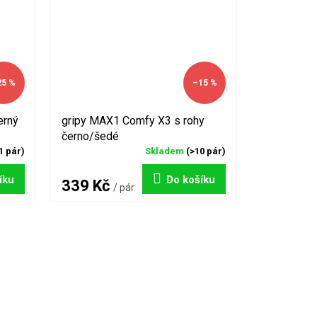
25 %
–15 %
erný
gripy MAX1 Comfy X3 s rohy
černo/šedé
1 pár)
Skladem
(>10 pár)
íku
Do košíku
339 Kč
/ pár