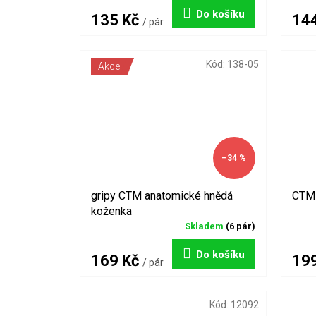
Do košíku
135 Kč
14
/ pár
Kód:
138-05
Akce
–34 %
gripy CTM anatomické hnědá
CTM 
koženka
Skladem
(6 pár)
Do košíku
169 Kč
19
/ pár
Kód:
12092