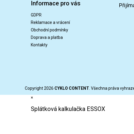
Informace pro vás
p
Přijím
a
GDPR
t
Reklamace a vrácení
í
Obchodní podmínky
Doprava a platba
Kontakty
Copyright 2026
CYKLO CONTENT
. Všechna práva vyhraz
×
Splátková kalkulačka ESSOX