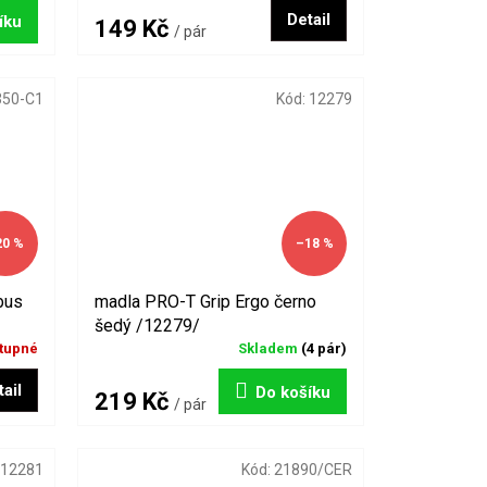
Detail
íku
149 Kč
/ pár
350-C1
Kód:
12279
20 %
–18 %
bus
madla PRO-T Grip Ergo černo
šedý /12279/
tupné
Skladem
(4 pár)
ail
Do košíku
219 Kč
/ pár
12281
Kód:
21890/CER