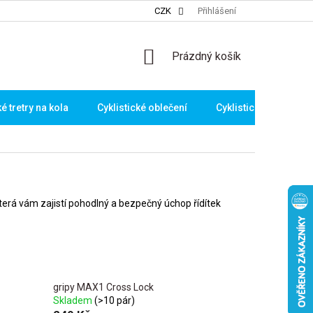
CZK
Přihlášení
NÁKUPNÍ
Prázdný košík
KOŠÍK
ké tretry na kola
Cyklistické oblečení
Cyklistické brýle
která vám zajistí pohodlný a bezpečný úchop řídítek
gripy MAX1 Cross Lock
Skladem
(>10 pár)