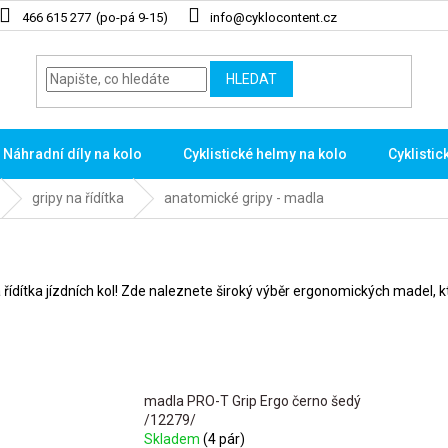
466 615 277
info@cyklocontent.cz
HLEDAT
Náhradní díly na kolo
Cyklistické helmy na kolo
Cyklistic
gripy na řídítka
anatomické gripy - madla
 řídítka jízdních kol! Zde naleznete široký výběr ergonomických madel, 
madla PRO-T Grip Ergo černo šedý
/12279/
Skladem
(4 pár)