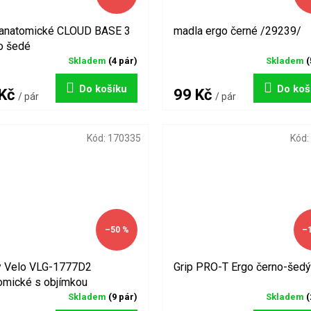
 anatomické CLOUD BASE 3
madla ergo černé /29239/
o šedé
Skladem
(4 pár)
Skladem
(
Do košíku
Do koš
 Kč
99 Kč
/ pár
/ pár
Kód:
170335
Kód:
–50 %
–
y Velo VLG-1777D2
Grip PRO-T Ergo černo-šed
omické s objímkou
Skladem
(9 pár)
Skladem
(