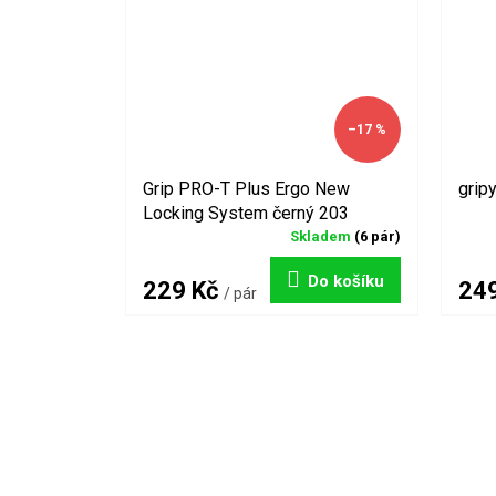
–17 %
Grip PRO-T Plus Ergo New
grip
Locking System černý 203
Skladem
(6 pár)
Do košíku
229 Kč
24
/ pár