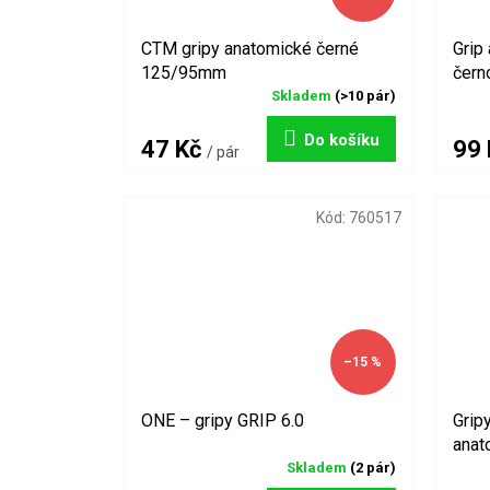
u
k
CTM gripy anatomické černé
Grip
t
125/95mm
čern
ů
Skladem
(>10 pár)
Do košíku
47 Kč
99
/ pár
Kód:
760517
–15 %
ONE – gripy GRIP 6.0
Grip
anat
Skladem
(2 pár)