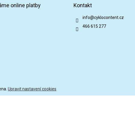
áme online platby
Kontakt
info
@
cyklocontent.cz
466 615 277
ena.
Upravit nastavení cookies