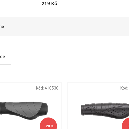
219 Kč
ně
adě
Kód:
410530
Kód:
–28 %
–