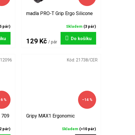
madla PRO-T Grip Ergo Silicone
5 pár)
Skladem
(3 pár)
íku
Do košíku
129 Kč
/ pár
12096
Kód:
21738/CER
16 %
–14 %
ý 709
Gripy MAX1 Ergonomic
2 pár)
Skladem
(>10 pár)