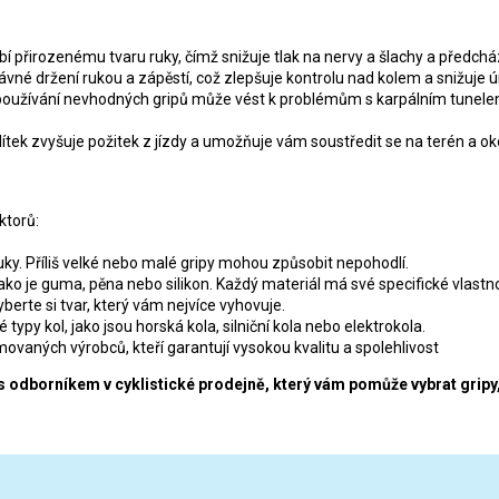
d
o
a
v
c
á
 přirozenému tvaru ruky, čímž snižuje tlak na nervy a šlachy a předchází
í
n
ávné držení rukou a zápěstí, což zlepšuje kontrolu nad kolem a snižuje 
p
í
oužívání nevhodných gripů může vést k problémům s karpálním tunele
r
v
tek zvyšuje požitek z jízdy a umožňuje vám soustředit se na terén a oko
k
y
v
ý
ktorů:
p
i
ruky. Příliš velké nebo malé gripy mohou způsobit nepohodlí.
s
jako je guma, pěna nebo silikon. Každý materiál má své specifické vlastno
u
berte si tvar, který vám nejvíce vyhovuje.
typy kol, jako jsou horská kola, silniční kola nebo elektrokola.
ovaných výrobců, kteří garantují vysokou kvalitu a spolehlivost
 s odborníkem v cyklistické prodejně, který vám pomůže vybrat grip