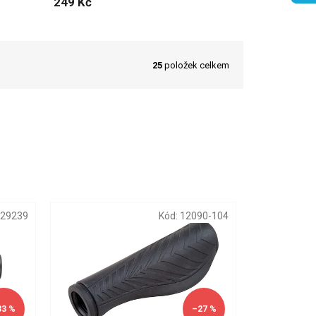
249 Kč
25
položek celkem
29239
Kód:
12090-104
33 %
–27 %