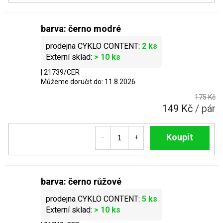
barva: černo modré
2 ks
> 10 ks
| 21739/CER
Můžeme doručit do:
11.8.2026
175 Kč
149 Kč
/ pár
Do košíku
barva: černo růžové
5 ks
> 10 ks