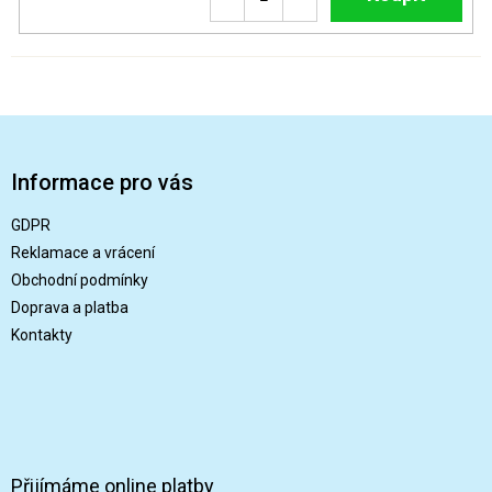
Z
á
p
Informace pro vás
a
t
GDPR
í
Reklamace a vrácení
Obchodní podmínky
Doprava a platba
Kontakty
Přijímáme online platby