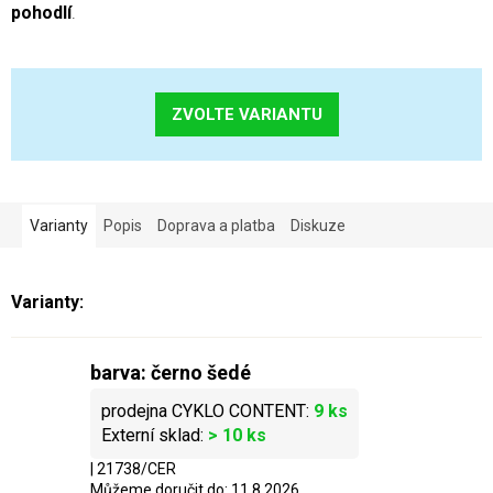
pohodlí
.
ZVOLTE VARIANTU
Varianty
Popis
Doprava a platba
Diskuze
barva: černo šedé
9 ks
> 10 ks
| 21738/CER
Můžeme doručit do:
11.8.2026