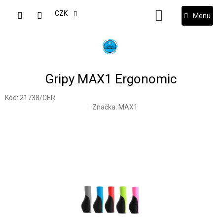
Přejít
na
CZK
NÁKUPNÍ
obsah
KOŠÍK
Gripy MAX1 Ergonomic
Kód:
21738/CER
Značka:
MAX1