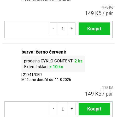
175 Kč
149 Kč
/ pár
Do košíku
barva: černo červené
2 ks
> 10 ks
| 21741/CER
Můžeme doručit do:
11.8.2026
175 Kč
149 Kč
/ pár
Do košíku