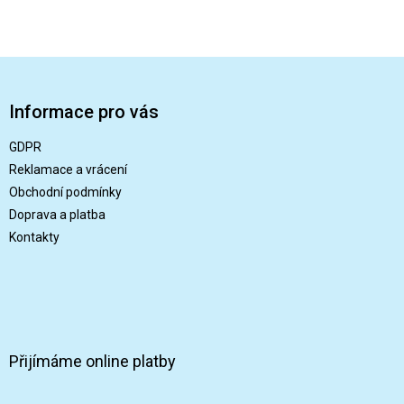
Z
á
p
Informace pro vás
a
t
GDPR
í
Reklamace a vrácení
Obchodní podmínky
Doprava a platba
Kontakty
Přijímáme online platby