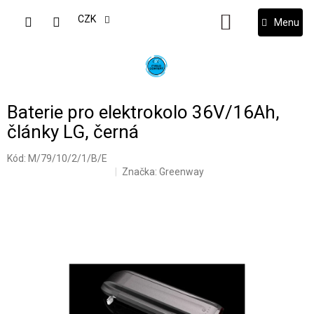
Přejít
na
CZK
NÁKUPNÍ
obsah
KOŠÍK
Baterie pro elektrokolo 36V/16Ah,
články LG, černá
Kód:
M/79/10/2/1/B/E
Značka:
Greenway