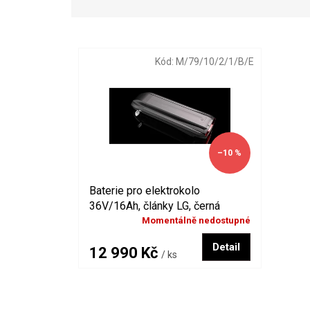
z
e
V
n
ý
í
Kód:
M/79/10/2/1/B/E
p
p
i
r
s
o
p
d
r
u
o
k
–10 %
d
t
u
ů
k
Baterie pro elektrokolo
t
36V/16Ah, články LG, černá
ů
Momentálně nedostupné
Detail
12 990 Kč
/ ks