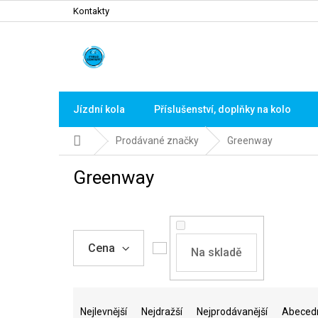
Přejít
Kontakty
na
obsah
Jízdní kola
Příslušenství, doplňky na kolo
Domů
Prodávané značky
Greenway
Greenway
Cena
Na skladě
Ř
a
Nejlevnější
Nejdražší
Nejprodávanější
Abeced