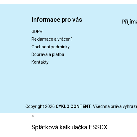
Z
á
Informace pro vás
p
Přijím
a
GDPR
t
Reklamace a vrácení
í
Obchodní podmínky
Doprava a platba
Kontakty
Copyright 2026
CYKLO CONTENT
. Všechna práva vyhraz
×
Splátková kalkulačka ESSOX