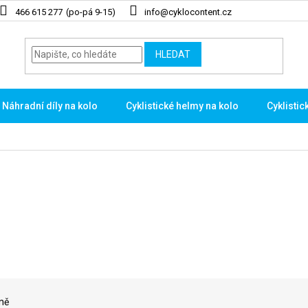
466 615 277
info@cyklocontent.cz
HLEDAT
Náhradní díly na kolo
Cyklistické helmy na kolo
Cyklistic
ně