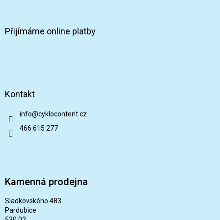
Přijímáme online platby
Kontakt
info
@
cyklocontent.cz
466 615 277
Kamenná prodejna
Sladkovského 483
Pardubice
530 02