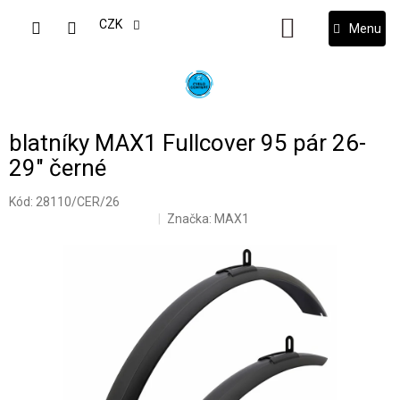
Přejít
na
CZK
NÁKUPNÍ
obsah
KOŠÍK
blatníky MAX1 Fullcover 95 pár 26-
29" černé
Kód:
28110/CER/26
Značka:
MAX1