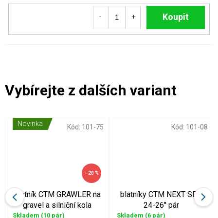
Do košíku
Novinka
Kód:
101-75
Kód:
101-08
–20 %
Blatník CTM GRAWLER na
blatníky CTM NEXT SDS
gravel a silniční kola
24-26" pár
Skladem
(10 pár)
Skladem
(6 pár)