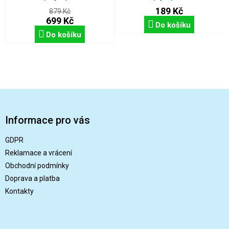
189 Kč
879 Kč
699 Kč
Do košíku
Do košíku
Z
á
p
Informace pro vás
a
t
GDPR
í
Reklamace a vrácení
Obchodní podmínky
Doprava a platba
Kontakty