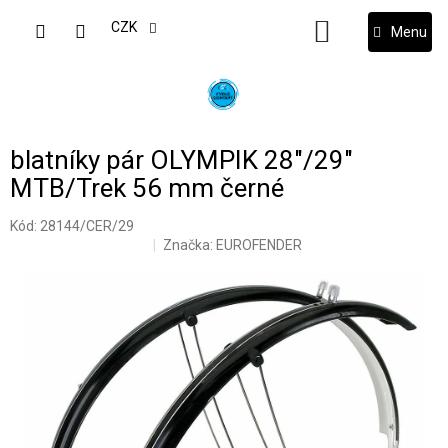
Přejít
na
CZK
NÁKUPNÍ
obsah
KOŠÍK
blatníky pár OLYMPIK 28"/29"
MTB/Trek 56 mm černé
Kód:
28144/CER/29
Značka:
EUROFENDER