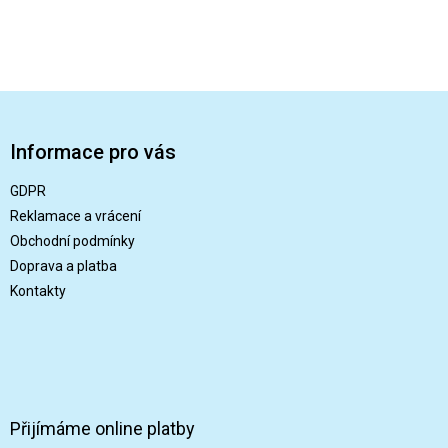
Z
á
p
Informace pro vás
a
t
GDPR
í
Reklamace a vrácení
Obchodní podmínky
Doprava a platba
Kontakty
Přijímáme online platby