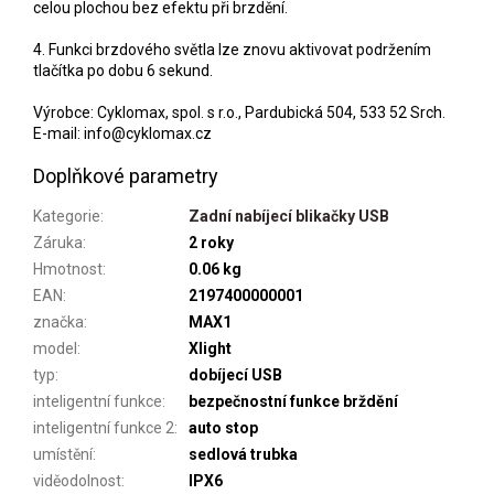
celou plochou bez efektu při brzdění.
4. Funkci brzdového světla lze znovu aktivovat podržením
tlačítka po dobu 6 sekund.
Výrobce: Cyklomax, spol. s r.o., Pardubická 504, 533 52 Srch.
E-mail: info@cyklomax.cz
Doplňkové parametry
Kategorie
:
Zadní nabíjecí blikačky USB
Záruka
:
2 roky
Hmotnost
:
0.06 kg
EAN
:
2197400000001
značka
:
MAX1
model
:
Xlight
typ
:
dobíjecí USB
inteligentní funkce
:
bezpečnostní funkce brždění
inteligentní funkce 2
:
auto stop
umístění
:
sedlová trubka
viděodolnost
:
IPX6