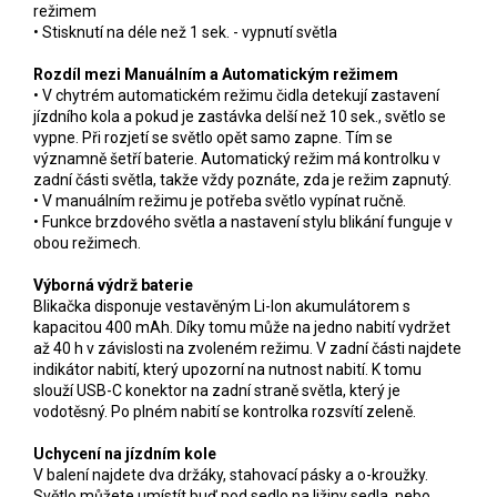
režimem
• Stisknutí na déle než 1 sek. - vypnutí světla
Rozdíl mezi Manuálním a Automatickým režimem
• V chytrém automatickém režimu čidla detekují zastavení
jízdního kola a pokud je zastávka delší než 10 sek., světlo se
vypne. Při rozjetí se světlo opět samo zapne. Tím se
významně šetří baterie. Automatický režim má kontrolku v
zadní části světla, takže vždy poznáte, zda je režim zapnutý.
• V manuálním režimu je potřeba světlo vypínat ručně.
• Funkce brzdového světla a nastavení stylu blikání funguje v
obou režimech.
Výborná výdrž baterie
Blikačka disponuje vestavěným Li-Ion akumulátorem s
kapacitou 400 mAh. Díky tomu může na jedno nabití vydržet
až 40 h v závislosti na zvoleném režimu. V zadní části najdete
indikátor nabití, který upozorní na nutnost nabití. K tomu
slouží USB-C konektor na zadní straně světla, který je
vodotěsný. Po plném nabití se kontrolka rozsvítí zeleně.
Uchycení na jízdním kole
V balení najdete dva držáky, stahovací pásky a o-kroužky.
Světlo můžete umístít buď pod sedlo na ližiny sedla, nebo