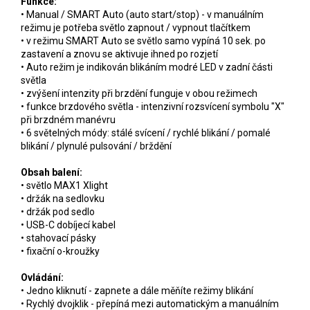
Funkce:
• Manual / SMART Auto (auto start/stop) - v manuálním
režimu je potřeba světlo zapnout / vypnout tlačítkem
• v režimu SMART Auto se světlo samo vypíná 10 sek. po
zastavení a znovu se aktivuje ihned po rozjetí
• Auto režim je indikován blikáním modré LED v zadní části
světla
• zvýšení intenzity při brzdění funguje v obou režimech
• funkce brzdového světla - intenzivní rozsvícení symbolu "X"
při brzdném manévru
• 6 světelných módy: stálé svícení / rychlé blikání / pomalé
blikání / plynulé pulsování / brždění
Obsah balení:
• světlo MAX1 Xlight
• držák na sedlovku
• držák pod sedlo
• USB-C dobíjecí kabel
• stahovací pásky
• fixační o-kroužky
Ovládání:
• Jedno kliknutí - zapnete a dále měňíte režimy blikání
• Rychlý dvojklik - přepíná mezi automatickým a manuálním