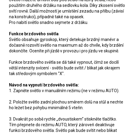
použitím druhého držáku na sedlovku kola. Díky zkosení světlo
svítí rovně. Další možností je umístění zezadu na přilbu (závisí
na konstrukci), případně také na opasek.
Pro nabití světlo snadno sejmete z držáku.
Funkce brzdového světla
Světlo obsahuje gyroskop, který detekuje brzdný manévr a
dočasně rozsvítí světlo na maximum až do chvíle, kdy brzdění
dokončíte. Oceníte při jízdě v provozu i pro jízdu ve skupině.
Funkce brzdového světla se dá také vypnout, čímž se docílí
větší intenzity svícení - světlo bude svítit / blikat jak okrajem
tak středovým symbolem "X".
Návod na vypnutí brzdového světla:
1. Zapněte světlo v manuálním režimu (ne v režimu AUTO).
2. Položte světlo zadní plochou směrem dolů na stůl a nechte
ho ležet bez pohybu minimálně 5 vteřin.
3. Dvakrát po sobě rychle „dvoustiskem“ stiskněte tlačítko.
Tím přepnete do režimu AUTO, který zároveň deaktivuje
funkci brzdového světla. Světlo pak bude svítit nebo blikat