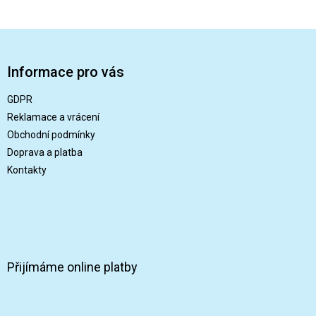
Z
á
p
Informace pro vás
a
t
GDPR
í
Reklamace a vrácení
Obchodní podmínky
Doprava a platba
Kontakty
Přijímáme online platby