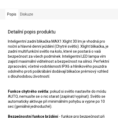
Popis
Diskuze
Detailní popis produktu
Inteligentní zadní blikačka MAX1 Xlight 30 lm je vhodná pro
noční a hlavně denní ježdění (Chytré světlo). Xlight blikačka, je
zadní multifunkční světlo na kolo, které se postará o vaši
bezpečnost za všech podmínek. Inteligentní LED lampa vím
zajistí maximální viditelnost a bezpečnost na silnici. Perfektní
zpracování, včetně vodotěsnosti IPX6 a hliníkového pouzdra
odolného proti poškrábání dodávají blikačce prémiový vzhled
s dlouhodobou životností.
Funkce chytrého světla:
pokud si světlo nastavíte do módu
AUTO, nemusíte se o nic starat (zapínat/vypínat). Světlo se
automaticky aktivuje při minimálním pohybu a vypne po 10
sec (geniálně jednoduché).
Bezpečnostní funkce brždění
- funkce pro bezpečnost při