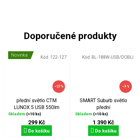
Novinka
Kód:
122-127
Kód:
BL-188W-USB/DOBIJ
–27 %
–9 %
přední světlo CTM
SMART Suburb světlo
LUNOX 5 USB 550lm
přední
Skladem
(>10 ks)
Skladem
(>10 ks)
299 Kč
1 390 Kč
Do košíku
Do košíku