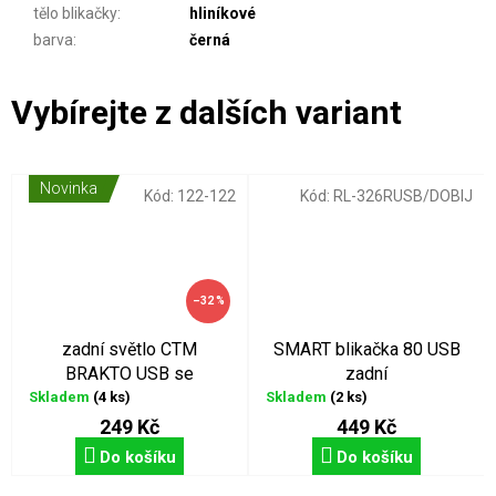
tělo blikačky
:
hliníkové
barva
:
černá
Novinka
Kód:
122-122
Kód:
RL-326RUSB/DOBIJ
–32 %
zadní světlo CTM
SMART blikačka 80 USB
BRAKTO USB se
zadní
senzorem brzdění
Skladem
(4 ks)
Skladem
(2 ks)
249 Kč
449 Kč
Do košíku
Do košíku