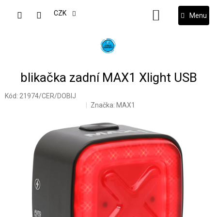
Přejít
na
CZK
NÁKUPNÍ
obsah
KOŠÍK
blikačka zadní MAX1 Xlight USB
Kód:
21974/CER/DOBIJ
Značka:
MAX1