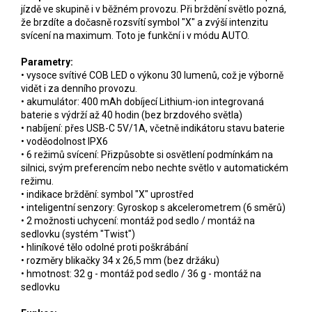
jízdě ve skupině i v běžném provozu. Při brždění světlo pozná,
že brzdíte a dočasně rozsvítí symbol "X" a zvýší intenzitu
svícení na maximum. Toto je funkční i v módu AUTO.
Parametry:
• vysoce svítivé COB LED o výkonu 30 lumenů, což je výborně
vidět i za denního provozu.
• akumulátor: 400 mAh dobíjecí Lithium-ion integrovaná
baterie s výdrží až 40 hodin (bez brzdového světla)
• nabíjení: přes USB-C 5V/1A, včetně indikátoru stavu baterie
• voděodolnost IPX6
• 6 režimů svícení: Přizpůsobte si osvětlení podmínkám na
silnici, svým preferencím nebo nechte světlo v automatickém
režimu.
• indikace brždění: symbol "X" uprostřed
• inteligentní senzory: Gyroskop s akcelerometrem (6 směrů)
• 2 možnosti uchycení: montáž pod sedlo / montáž na
sedlovku (systém "Twist")
• hliníkové tělo odolné proti poškrábání
• rozměry blikačky 34 x 26,5 mm (bez držáku)
• hmotnost: 32 g - montáž pod sedlo / 36 g - montáž na
sedlovku