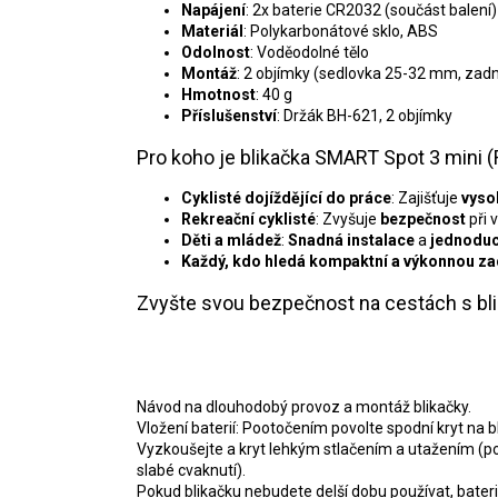
Napájení
: 2x baterie CR2032 (součást balení)
Materiál
: Polykarbonátové sklo, ABS
Odolnost
: Voděodolné tělo
Montáž
: 2 objímky (sedlovka 25-32 mm, zad
Hmotnost
: 40 g
Příslušenství
: Držák BH-621, 2 objímky
Pro koho je blikačka SMART Spot 3 mini 
Cyklisté dojíždějící do práce
: Zajišťuje
vyso
Rekreační cyklisté
: Zvyšuje
bezpečnost
při 
Děti a mládež
:
Snadná instalace
a
jednoduc
Každý, kdo hledá kompaktní a výkonnou za
Zvyšte svou bezpečnost na cestách s bl
Návod na dlouhodobý provoz a montáž blikačky.
Vložení baterií: Pootočením povolte spodní kryt na bl
Vyzkoušejte a kryt lehkým stlačením a utažením (po
slabé cvaknutí).
Pokud blikačku nebudete delší dobu používat, bater