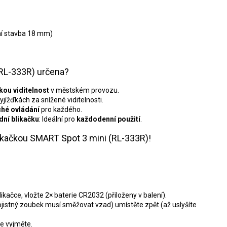
ní stavba 18 mm)
(RL-333R) určena?
kou viditelnost
v městském provozu.
vyjížďkách za snížené viditelnosti.
hé ovládání
pro každého.
dní blikačku
: Ideální pro
každodenní použití
.
ikačkou SMART Spot 3 mini (RL-333R)!
ikačce, vložte 2× baterie CR2032 (přiloženy v balení).
jistný zoubek musí směžovat vzad) umístěte zpět (až uslyšíte
ie vyjměte.