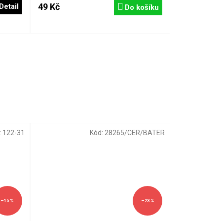
49 Kč
Detail
Do košíku
:
122-31
Kód:
28265/CER/BATER
–15 %
–23 %