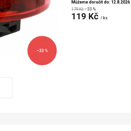
Můžeme doručit do:
12.8.2026
179 Kč
–33 %
119 Kč
/ ks
Měrná
cena:
–33 %