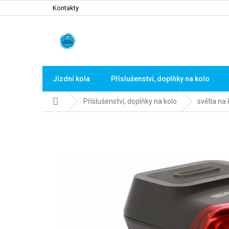
Přejít
Kontakty
na
obsah
Jízdní kola
Příslušenství, doplňky na kolo
Domů
Příslušenství, doplňky na kolo
světla na 