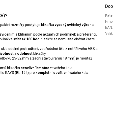
Dop
3R)?
Kate
Hmo
ompaktní rozměry poskytuje blikačka
vysoký světelný výkon
a
EAN
:
Veli
 svícením
a
blikáním
podle aktuálních podmínek a preferencí.
 blikačka svítit
až 160 hodin
, takže se nemusíte obávat časté
é sklo odolné proti odření, voděodolné tělo z netříštivého ABS a
ivotnost
a
odolnost
blikačky.
sedlovku 25-32 mm a zadní stavbu rámu 18 mm) je montáž
ramů blikačka
neovlivní hmotnost
vašeho kola.
větlu RAYS (BL-192) pro
kompletní osvětlení
vašeho kola.