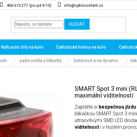
466 615 277
info@cyklocontent.cz
HLEDAT
Náhradní díly na kolo
Cyklistické helmy na kolo
Cyklistic
kolo
zadní světla a blikačky
bateriové a na dynamo
bli
SMART Spot 3 mini (RL
maximální viditelností
Zajistěte si
bezpečnou jízdu
blikačkou SMART Spot 3 mini
ultrasvítivými SMD LED diodam
viditelnost
i v hustém provo