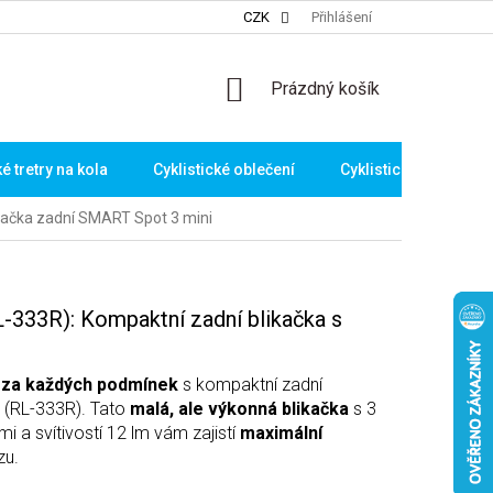
CZK
Přihlášení
NÁKUPNÍ
Prázdný košík
KOŠÍK
ké tretry na kola
Cyklistické oblečení
Cyklistické brýle
kačka zadní SMART Spot 3 mini
-333R): Kompaktní zadní blikačka s
 za každých podmínek
s kompaktní zadní
 (RL-333R). Tato
malá, ale výkonná blikačka
s 3
i a svítivostí 12 lm vám zajistí
maximální
zu.