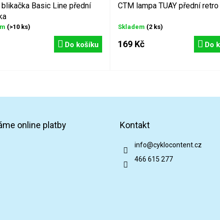
likačka Basic Line přední
CTM lampa TUAY přední retro 
ka
em
(>10 ks)
Skladem
(2 ks)
169 Kč
Do košíku
Do k
áme online platby
Kontakt
info
@
cyklocontent.cz
466 615 277