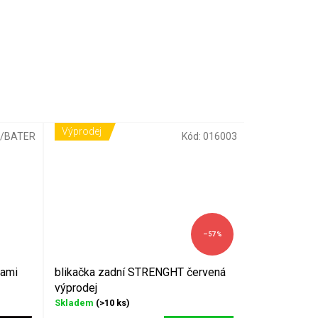
Výprodej
5/BATER
Kód:
016003
–57 %
dami
blikačka zadní STRENGHT červená
výprodej
Skladem
(>10 ks)