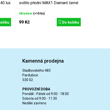
40 lux
světlo přední MAX1 Diamant černé
Skladem
(>10 ks)
99 Kč
ošíku
Do košíku
Kamenná prodejna
Sladkovského 483
Pardubice
530 02
PROVOZNÍ DOBA
Pondělí - Pátek od 9:00 - 18:00
Sobota od 9:00 - 11:30
Neděle zavřeno