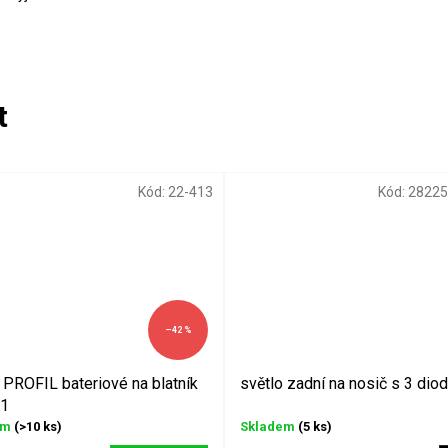
Kód:
22-413
Kód:
2822
–42 %
 PROFIL bateriové na blatník
světlo zadní na nosič s 3 dio
1
em
(>10 ks)
Skladem
(5 ks)