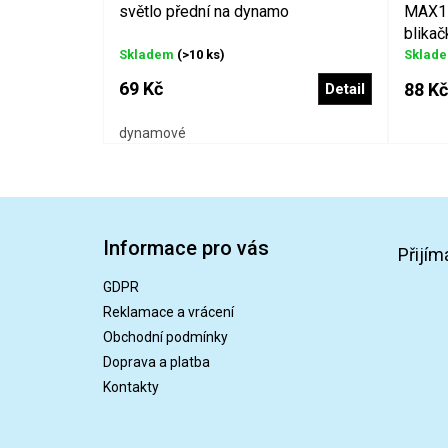
světlo přední na dynamo
MAX1 b
blikač
Skladem
(>10 ks)
Sklad
69 Kč
88 Kč
Detail
dynamové
Z
á
Informace pro vás
p
Přijím
a
GDPR
t
Reklamace a vrácení
í
Obchodní podmínky
Doprava a platba
Kontakty