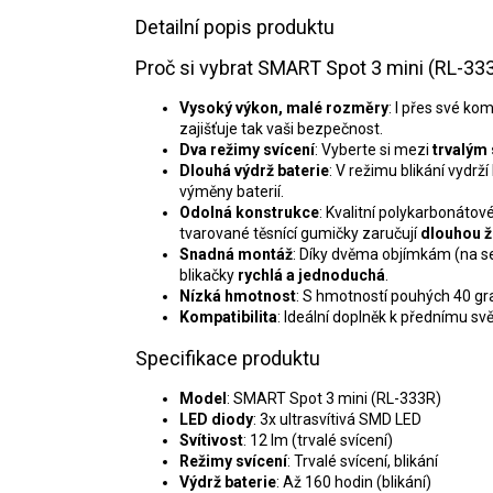
Detailní popis produktu
Proč si vybrat SMART Spot 3 mini (RL-33
Vysoký výkon, malé rozměry
: I přes své k
zajišťuje tak vaši bezpečnost.
Dva režimy svícení
: Vyberte si mezi
trvalým
Dlouhá výdrž baterie
: V režimu blikání vydrží
výměny baterií.
Odolná konstrukce
: Kvalitní polykarbonátov
tvarované těsnící gumičky zaručují
dlouhou ž
Snadná montáž
: Díky dvěma objímkám (na 
blikačky
rychlá a jednoduchá
.
Nízká hmotnost
: S hmotností pouhých 40 g
Kompatibilita
: Ideální doplněk k přednímu s
Specifikace produktu
Model
: SMART Spot 3 mini (RL-333R)
LED diody
: 3x ultrasvítivá SMD LED
Svítivost
: 12 lm (trvalé svícení)
Režimy svícení
: Trvalé svícení, blikání
Výdrž baterie
: Až 160 hodin (blikání)