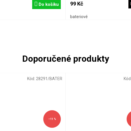
99 Kč
Do košíku
bateriové
Kód:
28291/BATER
Kód
–11 %