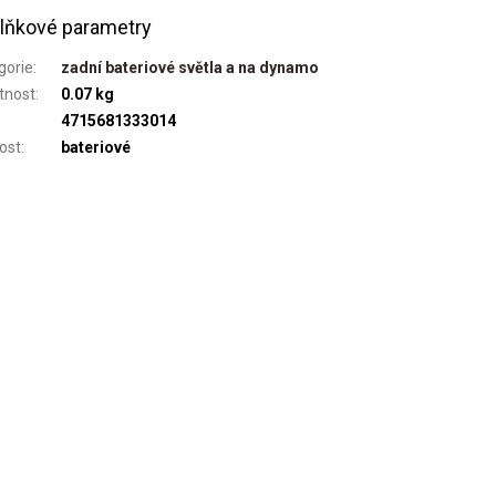
lňkové parametry
gorie
:
zadní bateriové světla a na dynamo
tnost
:
0.07 kg
4715681333014
kost
:
bateriové