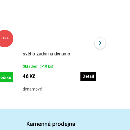
–16 %
světlo zadní na dynamo
SMART blik
super zábl
Skladem
(>10 ks)
Skladem
(>10
349 Kč
46 Kč
Detail
košíku
279 Kč
dynamové
bateriové
Kamenná prodejna