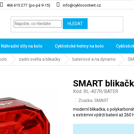
466 615 277
info@cyklocontent.cz
HLEDAT
Náhradní díly na kolo
Cyklistické helmy na kolo
Cyklistic
kolo
zadní světla a blikačky
bateriové a na dynamo
SM
SMART blikačk
Kód:
RL-407R/BATER
Značka:
SMART
moderní blikačka, s polykarbon
s extrémní výdrží baterií až 260