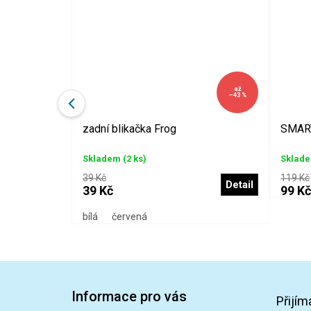
až
–30 %
–43 %
ka
zadní blikačka Frog
SMART
Skladem
(2 ks)
Sklad
39 Kč
119 Kč
Detail
Detail
39 Kč
99 Kč
bílá
červená
Z
á
Informace pro vás
p
Přijím