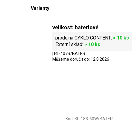
velikost: bateriové
> 10 ks
> 10 ks
| RL-407R/BATER
Můžeme doručit do:
12.8.2026
-1W-2/DYNAM
Kód:
BL-183-60W/BATER