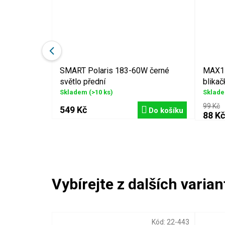
větlo
SMART Polaris 183-60W černé
MAX1 
světlo přední
blikač
Skladem
(>10 ks)
Sklad
99 Kč
549 Kč
Detail
Do košíku
88 Kč
Kód:
48393
Kód:
22-443