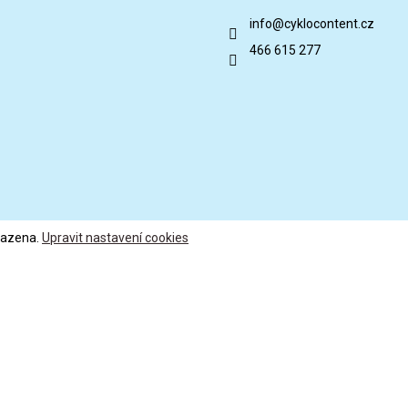
info
@
cyklocontent.cz
466 615 277
razena.
Upravit nastavení cookies