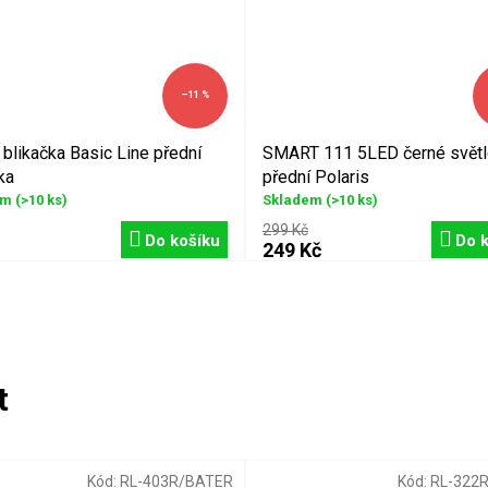
–11 %
blikačka Basic Line přední
SMART 111 5LED černé svět
ka
přední Polaris
em
(>10 ks)
Skladem
(>10 ks)
299 Kč
Do košíku
Do 
249 Kč
Kód:
RL-403R/BATER
Kód:
RL-322