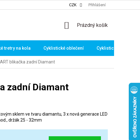
CZK
Přihlášení
NÁKUPNÍ
Prázdný košík
KOŠÍK
ké tretry na kola
Cyklistické oblečení
Cyklistické brýle
ART blikačka zadní Diamant
a zadní Diamant
átovým sklem ve tvaru diamantu, 3 x nová generace LED
 hod., držák 25 - 32mm