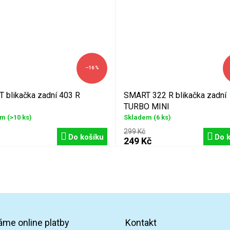
–16 %
 blikačka zadní 403 R
SMART 322 R blikačka zadní
TURBO MINI
em
(>10 ks)
Skladem
(6 ks)
299 Kč
Do košíku
Do 
249 Kč
áme online platby
Kontakt