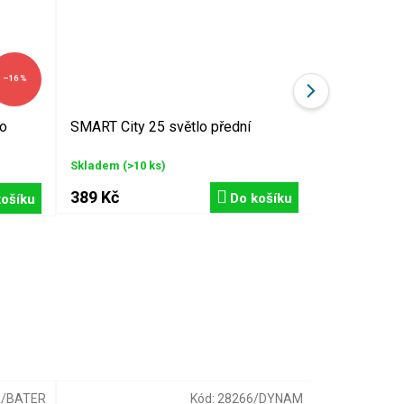
–16 %
lo
SMART City 25 světlo přední
lampa předn
dynamo
Skladem
(>10 ks)
Skladem
(3 k
249 Kč
389 Kč
Do košíku
košíku
199 Kč
R/BATER
Kód:
28266/DYNAM