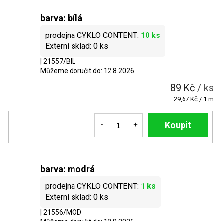
barva: bílá
10 ks
0 ks
| 21557/BIL
Můžeme doručit do:
12.8.2026
89 Kč
/ ks
Měrná
29,67 Kč / 1 m
cena:
Do košíku
barva: modrá
1 ks
0 ks
| 21556/MOD