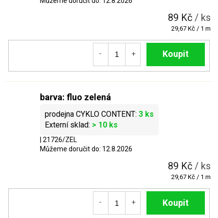
Můžeme doručit do:
12.8.2026
89 Kč
/ ks
Měrná
29,67 Kč / 1 m
cena:
Do košíku
barva: fluo zelená
3 ks
> 10 ks
| 21726/ZEL
Můžeme doručit do:
12.8.2026
89 Kč
/ ks
Měrná
29,67 Kč / 1 m
cena:
Do košíku