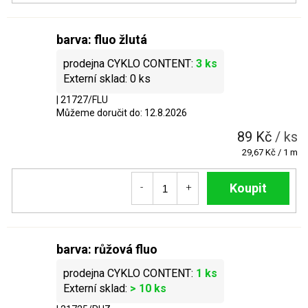
barva: fluo žlutá
3 ks
0 ks
| 21727/FLU
Můžeme doručit do:
12.8.2026
89 Kč
/ ks
Měrná
29,67 Kč / 1 m
cena:
Do košíku
barva: růžová fluo
1 ks
> 10 ks