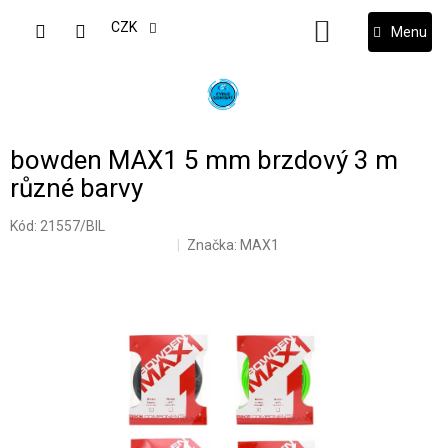
Přejít
na
CZK
NÁKUPNÍ
obsah
KOŠÍK
bowden MAX1 5 mm brzdový 3 m
různé barvy
Kód:
21557/BIL
Značka:
MAX1