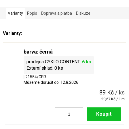
Varianty
Popis
Doprava a platba
Diskuze
barva: černá
6 ks
0 ks
| 21554/CER
Můžeme doručit do:
12.8.2026
89 Kč
/ ks
Měrná
29,67 Kč / 1 m
cena:
Do košíku