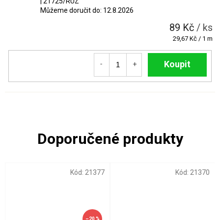
| 21725/RUZ
Můžeme doručit do:
12.8.2026
89 Kč
/ ks
Měrná
29,67 Kč / 1 m
cena:
Do košíku
Kód:
21377
Kód:
21370
–20 %