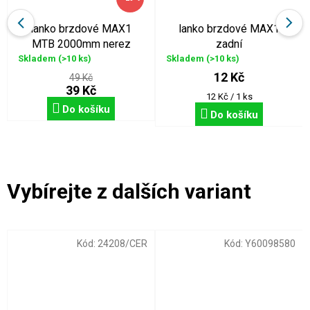
lanko brzdové MAX1
lanko brzdové MAX1
MTB 2000mm nerez
zadní
Skladem
(>10 ks)
Skladem
(>10 ks)
12 Kč
49 Kč
39 Kč
Měrná
12 Kč / 1 ks
cena:
Do košíku
Do košíku
Kód:
24208/CER
Kód:
Y60098580