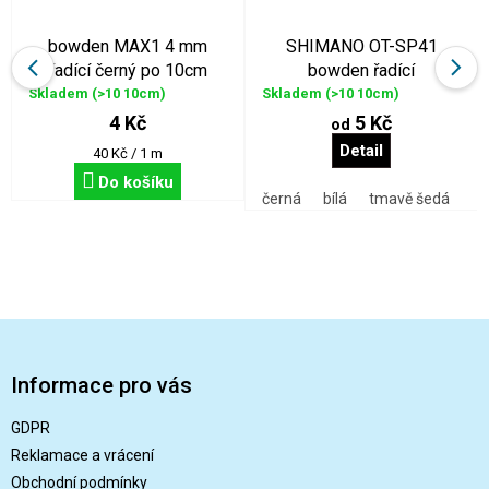
bowden MAX1 4 mm
SHIMANO OT-SP41
řadící černý po 10cm
bowden řadící
Skladem
(>10 10cm)
Skladem
(>10 10cm)
4 Kč
5 Kč
od
Detail
Měrná
40 Kč / 1 m
cena:
Do košíku
černá
bílá
tmavě šedá
Z
á
p
Informace pro vás
a
t
GDPR
í
Reklamace a vrácení
Obchodní podmínky