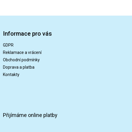
Z
á
p
Informace pro vás
a
t
GDPR
í
Reklamace a vrácení
Obchodní podmínky
Doprava a platba
Kontakty
Přijímáme online platby