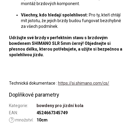
montáž brzdových komponent.
Všechny, kdo hledají spolehlivost:
Pro ty, kteří chtějí
mít jistotu, že jejich brzdy budou fungovat bezchybně
za všech podmínek.
Udržujte své brzdy v perfektním stavu s brzdovým
bowdenem SHIMANO SLR 5mm černý! Objednejte si
přesnou délku, kterou potřebujete, a užijte si bezpečnou a
spolehlivou jízdu.
Technická dokumentace :
https://si.shimano.com/cs/
Doplňkové parametry
Kategorie
:
bowdeny pro jízdní kola
EAN
:
4524667345749
?
množství
:
10cm