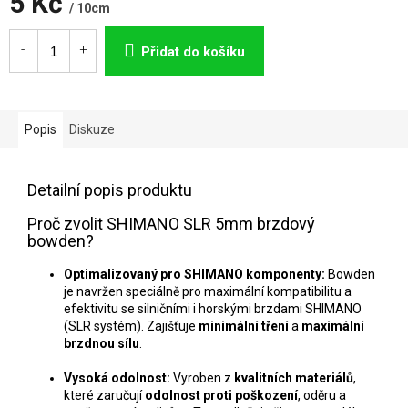
5 Kč
/ 10cm
Měrná
cena:
Přidat do košíku
Popis
Diskuze
Detailní popis produktu
Proč zvolit SHIMANO SLR 5mm brzdový
bowden?
Optimalizovaný pro SHIMANO komponenty:
Bowden
je navržen speciálně pro maximální kompatibilitu a
efektivitu se silničními i horskými brzdami SHIMANO
(SLR systém). Zajišťuje
minimální tření
a
maximální
brzdnou sílu
.
Vysoká odolnost:
Vyroben z
kvalitních materiálů
,
které zaručují
odolnost proti poškození
, oděru a