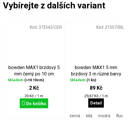
Kód:
372542/CER
Kód:
21557/BIL
bowden MAX1 brzdový 5
bowden MAX1 5 mm
mm černý po 10 cm
brzdový 3 m různé barvy
Skladem
(>10 10cm)
Skladem
(1 ks)
2 Kč
89 Kč
Měrná
Měrná
20 Kč / 1 m
29,67 Kč / 1 m
cena:
cena:
Detail
Do košíku
černá
bílá
modrá
fluo ze