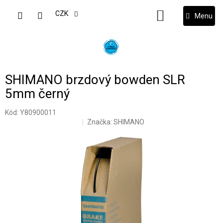
Přejít
na
CZK
NÁKUPNÍ
obsah
KOŠÍK
SHIMANO brzdový bowden SLR
5mm černý
Kód:
Y80900011
Značka:
SHIMANO