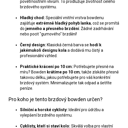
povětrnostním vlivům. To prodlužuje životnost celého
brzdového systému.
Hladký chod:
Speciální vnitřní vrstva bowdenu
zajišťuje
extrémně hladký pohyb lanka
, což se promítá
do
jemného a přesného brzdění
. Žádné zadrhávání
nebo pocit "gumového" brzdění!
Černý design:
Klasická černá barva se
hodí k
jakémukoli designu kola
a dodává mu čistý a
profesionální vzhled.
Praktické krácení po 10 cm:
Potřebujete přesně na
míru? Bowden
krátíme po 10 cm
, takže získáte přesně
takovou délku, jakou potřebujete pro váš konkrétní
brzdový systém. Minimalizujete tak odpad a šetříte
peníze.
Pro koho je tento brzdový bowden určen?
Silniční a horské cyklisty:
Ideální pro údržbu a
vylepšení brzdného systému.
Cyklisty, kteří si staví kolo:
Skvělá volba pro vlastní